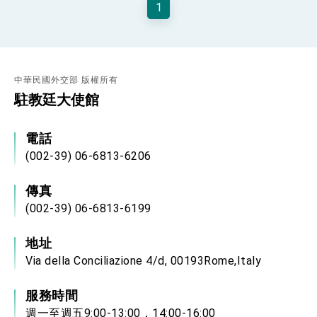
1
性突破 總統強調將以3大面向加速臺灣經濟轉型
升級 籲請立院全力支持並盡速通過
臺美簽署「對等貿易協定」確立對等關稅15%且不
疊加 我輸美2072項產品豁免對等關稅
總統接受「法新社」（AFP）專訪內容
中華民國外交部 版權所有
外交部長林佳龍於《外交事務》撰文指出：自由
世界 需要台灣，團結合作方能守護繁榮
駐教廷大使館
外交部長林佳龍出席《台灣光華雜誌》50週年慶
「見證蛻變，分享世界的光華」開幕式，期許數
位轉 型迎向下個50年
電話
總統主持「台美經濟繁榮夥伴對話」記者會 說
明臺美合作三大戰略方向 盼與民主夥伴共同引
(002-39) 06-6813-6206
領 下一個世代的繁榮
外交部長林佳龍接受印尼「時代雜誌」專訪，闡
述印太安全局勢，籲深化台印尼半導體供應鏈合
傳真
作
副總統接見美參議員蓋耶哥 強調美國是臺灣重
(002-39) 06-6813-6199
要合作夥伴
外交部長林佳龍午宴歡迎美國聯邦參議員蓋耶哥
訪問團
地址
外交部長林佳龍接見美國智庫「德國馬歇爾基金
Via della Conciliazione 4/d, 00193Rome,Italy
會」訪問團一行，深化跨大西洋戰略夥伴關係
臺美經貿談判獲階段性成果 卓揆期勉爭取時間完
成「臺美對等貿易協定」簽署
服務時間
卓揆：臺美關稅談判階段性結果有助臺灣取得有
週一至週五9:00-13:00，14:00-16:00