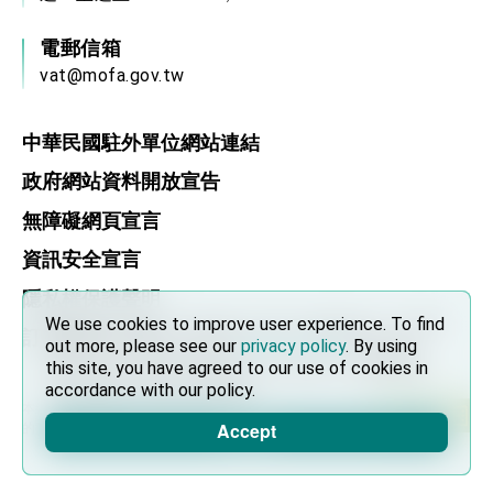
利戰略地位 全力支持「臺美對等貿易協定」簽署
外交部與數位發展部攜手合作，整合台灣雄厚數
電郵信箱
位實力，達成固邦榮邦目標
vat@mofa.gov.tw
外交部長林佳龍主持第35次「參與亞太經濟合作
策略小組」跨部會會議
民調顯示多數國人滿意政府外交表現，高度支持
「總合外交」與台歐美日關係深化
中華民國駐外單位網站連結
總統以「韌性之島，希望之光」為題發表2026新
政府網站資料開放宣告
年談話
總統主持「守護民主台灣國安行動方案」記者
無障礙網頁宣言
會 強調以實力守護台海和平 以決心掌握國家
命運
資訊安全宣言
變局中 奮起的新臺灣 總統發表國慶演說
隱私權保護聲明
總統發表執政周年談話 盼面對未來挑戰 堅持
團結 迎風轉型 穩健前行
We use cookies to improve user experience. To find
We use cookies to improve user experience. To find
訂閱 RSS
out more, please see our
out more, please see our
privacy policy
privacy policy
. By using
. By using
賴總統就職演說影片
this site, you have agreed to our use of cookies in
this site, you have agreed to our use of cookies in
accordance with our policy.
accordance with our policy.
總統重要談話
本網站建議使用 Chrome, Firefox, 以及 Microsoft Edge 以上
Accept
Accept
的瀏覽器。
外交部重要言論
我國政府將在美國亞利桑納州設立「駐鳳凰城辦
事處」，進一步深化台美交流合作