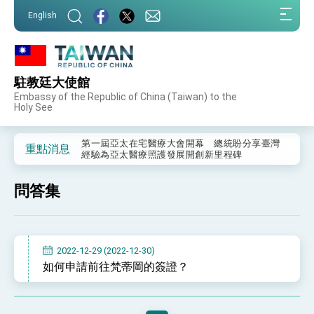
:::
English
:::
駐教廷大使館
外交部重要言論
Embassy of the Republic of China (Taiwan) to the
Holy See
我國政府將在美國亞利桑納州設立「駐鳳凰城辦
事處」，進一步深化台美交流合作
第一屆亞太在宅醫療大會開幕 總統盼分享臺灣
重點消息
經驗為亞太醫療照護發展開創新里程碑
外交部發布WHA文宣影片「台灣醫療點亮世界」
及「台灣智慧醫療與健康產業展」預告短片，向
問答集
世界展現台灣守護全球健康的創新能量
總統出訪史瓦帝尼返國談話 強調臺灣人有權利
走向世界 盼與理念相近國家共同維護國際秩序
堅定走向世界 賴總統抵達史瓦帝尼王國進行國是
訪問
2022-12-29 (2022-12-30)
總統與五院院長新春茶敘 盼化分歧為團結、為
如何申請前往梵蒂岡的簽證？
國家邁出合作第一步
總統農曆春節談話
台美貿易協議完成簽署達成6大目標、創5大歷史