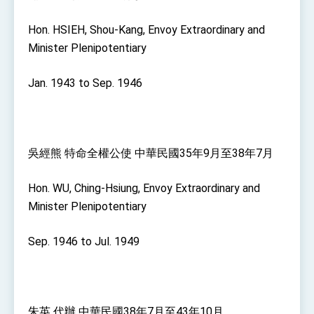
性突破 總統強調將以3大面向加速臺灣經濟轉型
升級 籲請立院全力支持並盡速通過
臺美簽署「對等貿易協定」確立對等關稅15%且不
Hon. HSIEH, Shou-Kang, Envoy Extraordinary and
疊加 我輸美2072項產品豁免對等關稅
Minister Plenipotentiary
總統接受「法新社」（AFP）專訪內容
Jan. 1943 to Sep. 1946
外交部長林佳龍於《外交事務》撰文指出：自由
世界 需要台灣，團結合作方能守護繁榮
外交部長林佳龍出席《台灣光華雜誌》50週年慶
「見證蛻變，分享世界的光華」開幕式，期許數
位轉 型迎向下個50年
總統主持「台美經濟繁榮夥伴對話」記者會 說
明臺美合作三大戰略方向 盼與民主夥伴共同引
吳經熊 特命全權公使 中華民國35年9月至38年7月
領 下一個世代的繁榮
外交部長林佳龍接受印尼「時代雜誌」專訪，闡
述印太安全局勢，籲深化台印尼半導體供應鏈合
Hon. WU, Ching-Hsiung, Envoy Extraordinary and
作
外交部長林佳龍午宴歡迎美國聯邦參議員蓋耶哥
Minister Plenipotentiary
訪問團
外交部長林佳龍接見美國智庫「德國馬歇爾基金
會」訪問團一行，深化跨大西洋戰略夥伴關係
Sep. 1946 to Jul. 1949
臺美經貿談判獲階段性成果 卓揆期勉爭取時間完
成「臺美對等貿易協定」簽署
卓揆：臺美關稅談判階段性結果有助臺灣取得有
利戰略地位 全力支持「臺美對等貿易協定」簽署
外交部與數位發展部攜手合作，整合台灣雄厚數
朱英 代辦 中華民國38年7月至43年10月