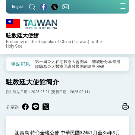
:::
English
:::
駐教廷大使館
外交部重要言論
Embassy of the Republic of China (Taiwan) to the
Holy See
我國政府將在美國亞利桑納州設立「駐鳳凰城辦
事處」，進一步深化台美交流合作
第一屆亞太在宅醫療大會開幕 總統盼分享臺灣
重點消息
經驗為亞太醫療照護發展開創新里程碑
外交部發布WHA文宣影片「台灣醫療點亮世界」
及「台灣智慧醫療與健康產業展」預告短片，向
駐教廷大使館簡介
世界展現台灣守護全球健康的創新能量
總統出訪史瓦帝尼返國談話 強調臺灣人有權利
走向世界 盼與理念相近國家共同維護國際秩序
張貼日期：2025-05-31 (更新日期：2026-03-11)
堅定走向世界 賴總統抵達史瓦帝尼王國進行國是
訪問
分享到
總統與五院院長新春茶敘 盼化分歧為團結、為
國家邁出合作第一步
總統農曆春節談話
謝壽康 特命全權公使 中華民國32年1月至35年9月
台美貿易協議完成簽署達成6大目標、創5大歷史