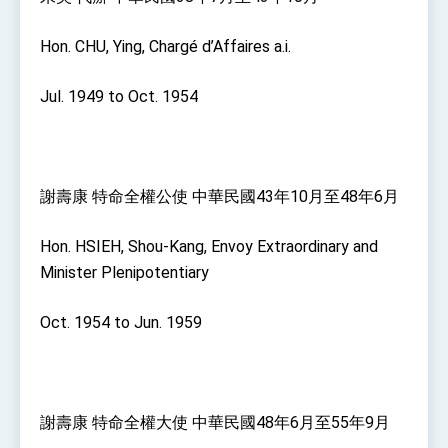
位實力，達成固邦榮邦目標
外交部長林佳龍主持第35次「參與亞太經濟合作
Hon. CHU, Ying, Chargé d’Affaires a.i.
策略小組」跨部會會議
民調顯示多數國人滿意政府外交表現，高度支持
「總合外交」與台歐美日關係深化
Jul. 1949 to Oct. 1954
總統以「韌性之島，希望之光」為題發表2026新
年談話
總統主持「守護民主台灣國安行動方案」記者
會 強調以實力守護台海和平 以決心掌握國家
命運
謝壽康 特命全權公使 中華民國43年10月至48年6月
變局中 奮起的新臺灣 總統發表國慶演說
總統發表執政周年談話 盼面對未來挑戰 堅持
Hon. HSIEH, Shou-Kang, Envoy Extraordinary and
團結 迎風轉型 穩健前行
Minister Plenipotentiary
賴總統就職演說影片
總統重要談話
Oct. 1954 to Jun. 1959
外交部重要言論
我國政府將在美國亞利桑納州設立「駐鳳凰城辦
事處」，進一步深化台美交流合作
謝壽康 特命全權大使 中華民國48年6月至55年9月