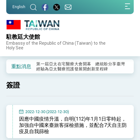
:::
English
:::
駐教廷大使館
外交部重要言論
Embassy of the Republic of China (Taiwan) to the
Holy See
我國政府將在美國亞利桑納州設立「駐鳳凰城辦
事處」，進一步深化台美交流合作
第一屆亞太在宅醫療大會開幕 總統盼分享臺灣
重點消息
經驗為亞太醫療照護發展開創新里程碑
外交部發布WHA文宣影片「台灣醫療點亮世界」
及「台灣智慧醫療與健康產業展」預告短片，向
簽證
世界展現台灣守護全球健康的創新能量
總統出訪史瓦帝尼返國談話 強調臺灣人有權利
走向世界 盼與理念相近國家共同維護國際秩序
堅定走向世界 賴總統抵達史瓦帝尼王國進行國是
訪問
2022-12-30 (2022-12-30)
總統與五院院長新春茶敘 盼化分歧為團結、為
因應中國疫情升溫，自明(112)年1月1日零時起，
國家邁出合作第一步
加強自中國來臺旅客採檢措施，並配合7天自主防
總統農曆春節談話
疫及自我篩檢
台美貿易協議完成簽署達成6大目標、創5大歷史