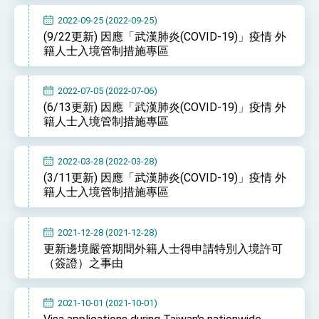
性突破 總統強調將以3大面向加速臺灣經濟轉型
升級 籲請立院全力支持並盡速通過
2022-09-25 (2022-09-25)
臺美簽署「對等貿易協定」確立對等關稅15%且不
(9/22更新) 因應「武漢肺炎(COVID-19)」疫情 外
疊加 我輸美2072項產品豁免對等關稅
籍人士入境管制措施專區
總統接受「法新社」（AFP）專訪內容
外交部長林佳龍於《外交事務》撰文指出：自由
2022-07-05 (2022-07-06)
世界 需要台灣，團結合作方能守護繁榮
(6/13更新) 因應「武漢肺炎(COVID-19)」疫情 外
外交部長林佳龍出席《台灣光華雜誌》50週年慶
籍人士入境管制措施專區
「見證蛻變，分享世界的光華」開幕式，期許數
位轉 型迎向下個50年
總統主持「台美經濟繁榮夥伴對話」記者會 說
明臺美合作三大戰略方向 盼與民主夥伴共同引
2022-03-28 (2022-03-28)
領 下一個世代的繁榮
外交部長林佳龍接受印尼「時代雜誌」專訪，闡
(3/11更新) 因應「武漢肺炎(COVID-19)」疫情 外
述印太安全局勢，籲深化台印尼半導體供應鏈合
籍人士入境管制措施專區
作
外交部長林佳龍午宴歡迎美國聯邦參議員蓋耶哥
訪問團
外交部長林佳龍接見美國智庫「德國馬歇爾基金
2021-12-28 (2021-12-28)
會」訪問團一行，深化跨大西洋戰略夥伴關係
更新邊境嚴管期間外籍人士得申請特別入境許可
臺美經貿談判獲階段性成果 卓揆期勉爭取時間完
（簽證）之事由
成「臺美對等貿易協定」簽署
卓揆：臺美關稅談判階段性結果有助臺灣取得有
利戰略地位 全力支持「臺美對等貿易協定」簽署
2021-10-01 (2021-10-01)
外交部與數位發展部攜手合作，整合台灣雄厚數