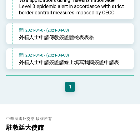
Visa applications during Taiwan's nationwide
位實力，達成固邦榮邦目標
Level 3 epidemic alert in accordance with strict
外交部長林佳龍主持第35次「參與亞太經濟合作
border controll measures imposed by CECC
策略小組」跨部會會議
民調顯示多數國人滿意政府外交表現，高度支持
「總合外交」與台歐美日關係深化
2021-04-07 (2021-04-08)
總統以「韌性之島，希望之光」為題發表2026新
外籍人士申請傳教簽證體檢表表格
年談話
總統主持「守護民主台灣國安行動方案」記者
會 強調以實力守護台海和平 以決心掌握國家
2021-04-07 (2021-04-08)
命運
變局中 奮起的新臺灣 總統發表國慶演說
外籍人士申請簽證請線上填寫我國簽證申請表
總統發表執政周年談話 盼面對未來挑戰 堅持
團結 迎風轉型 穩健前行
1
賴總統就職演說影片
總統重要談話
外交部重要言論
中華民國外交部 版權所有
我國政府將在美國亞利桑納州設立「駐鳳凰城辦
駐教廷大使館
事處」，進一步深化台美交流合作