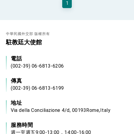
1
性突破 總統強調將以3大面向加速臺灣經濟轉型
升級 籲請立院全力支持並盡速通過
臺美簽署「對等貿易協定」確立對等關稅15%且不
疊加 我輸美2072項產品豁免對等關稅
總統接受「法新社」（AFP）專訪內容
中華民國外交部 版權所有
外交部長林佳龍於《外交事務》撰文指出：自由
世界 需要台灣，團結合作方能守護繁榮
駐教廷大使館
外交部長林佳龍出席《台灣光華雜誌》50週年慶
「見證蛻變，分享世界的光華」開幕式，期許數
位轉 型迎向下個50年
電話
總統主持「台美經濟繁榮夥伴對話」記者會 說
明臺美合作三大戰略方向 盼與民主夥伴共同引
(002-39) 06-6813-6206
領 下一個世代的繁榮
外交部長林佳龍接受印尼「時代雜誌」專訪，闡
述印太安全局勢，籲深化台印尼半導體供應鏈合
傳真
作
外交部長林佳龍午宴歡迎美國聯邦參議員蓋耶哥
(002-39) 06-6813-6199
訪問團
外交部長林佳龍接見美國智庫「德國馬歇爾基金
會」訪問團一行，深化跨大西洋戰略夥伴關係
地址
臺美經貿談判獲階段性成果 卓揆期勉爭取時間完
Via della Conciliazione 4/d, 00193Rome,Italy
成「臺美對等貿易協定」簽署
卓揆：臺美關稅談判階段性結果有助臺灣取得有
利戰略地位 全力支持「臺美對等貿易協定」簽署
服務時間
外交部與數位發展部攜手合作，整合台灣雄厚數
週一至週五9:00-13:00，14:00-16:00