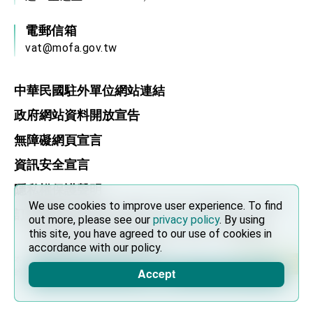
位實力，達成固邦榮邦目標
外交部長林佳龍主持第35次「參與亞太經濟合作
電郵信箱
策略小組」跨部會會議
vat@mofa.gov.tw
民調顯示多數國人滿意政府外交表現，高度支持
「總合外交」與台歐美日關係深化
總統以「韌性之島，希望之光」為題發表2026新
年談話
中華民國駐外單位網站連結
總統主持「守護民主台灣國安行動方案」記者
政府網站資料開放宣告
會 強調以實力守護台海和平 以決心掌握國家
命運
變局中 奮起的新臺灣 總統發表國慶演說
無障礙網頁宣言
總統發表執政周年談話 盼面對未來挑戰 堅持
資訊安全宣言
團結 迎風轉型 穩健前行
隱私權保護聲明
賴總統就職演說影片
We use cookies to improve user experience. To find
We use cookies to improve user experience. To find
訂閱 RSS
out more, please see our
out more, please see our
privacy policy
privacy policy
. By using
. By using
總統重要談話
this site, you have agreed to our use of cookies in
this site, you have agreed to our use of cookies in
accordance with our policy.
accordance with our policy.
外交部重要言論
本網站建議使用 Chrome, Firefox, 以及 Microsoft Edge 以上
Accept
Accept
我國政府將在美國亞利桑納州設立「駐鳳凰城辦
的瀏覽器。
事處」，進一步深化台美交流合作