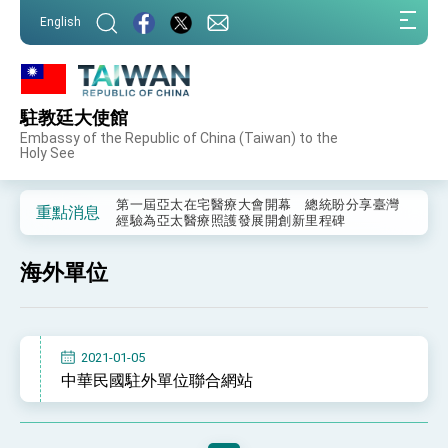
:::
English
:::
駐教廷大使館
外交部重要言論
Embassy of the Republic of China (Taiwan) to the
Holy See
我國政府將在美國亞利桑納州設立「駐鳳凰城辦
事處」，進一步深化台美交流合作
第一屆亞太在宅醫療大會開幕 總統盼分享臺灣
重點消息
經驗為亞太醫療照護發展開創新里程碑
外交部發布WHA文宣影片「台灣醫療點亮世界」
及「台灣智慧醫療與健康產業展」預告短片，向
海外單位
世界展現台灣守護全球健康的創新能量
總統出訪史瓦帝尼返國談話 強調臺灣人有權利
走向世界 盼與理念相近國家共同維護國際秩序
堅定走向世界 賴總統抵達史瓦帝尼王國進行國是
訪問
2021-01-05
總統與五院院長新春茶敘 盼化分歧為團結、為
中華民國駐外單位聯合網站
國家邁出合作第一步
總統農曆春節談話
台美貿易協議完成簽署達成6大目標、創5大歷史