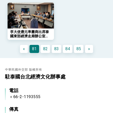
會 強調以實力守護台海和平 以決心掌握國家
命運
變局中 奮起的新臺灣 總統發表國慶演說
總統發表執政周年談話 盼面對未來挑戰 堅持
團結 迎風轉型 穩健前行
賴總統就職演說影片
李大使應元率臺商出席泰
國東部經濟走廊辦公室
總統重要談話
EEC計畫說明會
«
81
82
83
84
85
»
外交部重要言論
我國政府將在美國亞利桑納州設立「駐鳳凰城辦
事處」，進一步深化台美交流合作
中華民國外交部 版權所有
駐泰國台北經濟文化辦事處
電話
＋66-2-1193555
傳真