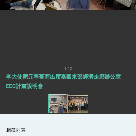
「見證蛻變，分享世界的光華」開幕式，期許數
位轉 型迎向下個50年
總統主持「台美經濟繁榮夥伴對話」記者會 說
明臺美合作三大戰略方向 盼與民主夥伴共同引
領 下一個世代的繁榮
外交部長林佳龍接受印尼「時代雜誌」專訪，闡
述印太安全局勢，籲深化台印尼半導體供應鏈合
作
外交部長林佳龍午宴歡迎美國聯邦參議員蓋耶哥
訪問團
外交部長林佳龍接見美國智庫「德國馬歇爾基金
會」訪問團一行，深化跨大西洋戰略夥伴關係
臺美經貿談判獲階段性成果 卓揆期勉爭取時間完
成「臺美對等貿易協定」簽署
1 / 2
卓揆：臺美關稅談判階段性結果有助臺灣取得有
李大使應元率臺商出席泰國東部經濟走廊辦公室
利戰略地位 全力支持「臺美對等貿易協定」簽署
外交部與數位發展部攜手合作，整合台灣雄厚數
EEC計畫說明會
位實力，達成固邦榮邦目標
外交部長林佳龍主持第35次「參與亞太經濟合作
策略小組」跨部會會議
民調顯示多數國人滿意政府外交表現，高度支持
「總合外交」與台歐美日關係深化
總統以「韌性之島，希望之光」為題發表2026新
年談話
相簿列表
總統主持「守護民主台灣國安行動方案」記者