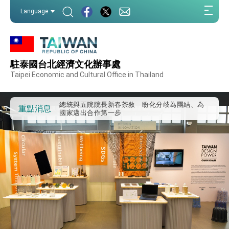
我國政府將在美國亞利桑納州設立「駐鳳凰城辦
:::
事處」，進一步深化台美交流合作
Language
:::
第一屆亞太在宅醫療大會開幕 總統盼分享臺灣
經驗為亞太醫療照護發展開創新里程碑
外交部發布WHA文宣影片「台灣醫療點亮世界」
及「台灣智慧醫療與健康產業展」預告短片，向
世界展現台灣守護全球健康的創新能量
駐泰國台北經濟文化辦事處
總統出訪史瓦帝尼返國談話 強調臺灣人有權利
走向世界 盼與理念相近國家共同維護國際秩序
Taipei Economic and Cultural Office in Thailand
堅定走向世界 賴總統抵達史瓦帝尼王國進行國是
訪問
總統與五院院長新春茶敘 盼化分歧為團結、為
重點消息
國家邁出合作第一步
總統農曆春節談話
台美貿易協議完成簽署達成6大目標、創5大歷史
性突破 總統強調將以3大面向加速臺灣經濟轉型
升級 籲請立院全力支持並盡速通過
臺美簽署「對等貿易協定」確立對等關稅15%且不
疊加 我輸美2072項產品豁免對等關稅
總統接受「法新社」（AFP）專訪內容
外交部長林佳龍於《外交事務》撰文指出：自由
世界 需要台灣，團結合作方能守護繁榮
外交部長林佳龍出席《台灣光華雜誌》50週年慶