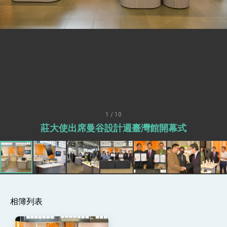
「見證蛻變，分享世界的光華」開幕式，期許數
位轉 型迎向下個50年
總統主持「台美經濟繁榮夥伴對話」記者會 說
明臺美合作三大戰略方向 盼與民主夥伴共同引
領 下一個世代的繁榮
外交部長林佳龍接受印尼「時代雜誌」專訪，闡
述印太安全局勢，籲深化台印尼半導體供應鏈合
作
副總統接見美參議員蓋耶哥 強調美國是臺灣重
要合作夥伴
外交部長林佳龍午宴歡迎美國聯邦參議員蓋耶哥
訪問團
外交部長林佳龍接見美國智庫「德國馬歇爾基金
會」訪問團一行，深化跨大西洋戰略夥伴關係
1 / 10
臺美經貿談判獲階段性成果 卓揆期勉爭取時間完
莊大使出席曼谷設計週臺灣館開幕式
成「臺美對等貿易協定」簽署
卓揆：臺美關稅談判階段性結果有助臺灣取得有
利戰略地位 全力支持「臺美對等貿易協定」簽署
外交部與數位發展部攜手合作，整合台灣雄厚數
位實力，達成固邦榮邦目標
外交部長林佳龍主持第35次「參與亞太經濟合作
策略小組」跨部會會議
相簿列表
民調顯示多數國人滿意政府外交表現，高度支持
「總合外交」與台歐美日關係深化
總統以「韌性之島，希望之光」為題發表2026新