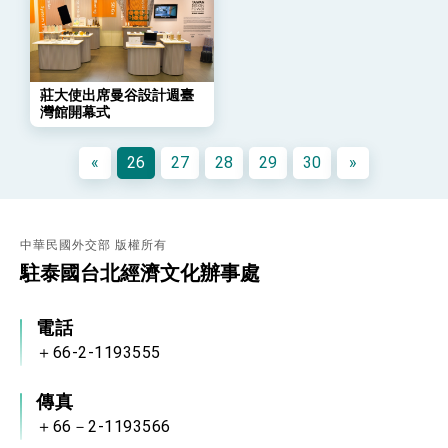
年談話
總統主持「守護民主台灣國安行動方案」記者
會 強調以實力守護台海和平 以決心掌握國家
命運
變局中 奮起的新臺灣 總統發表國慶演說
莊大使出席曼谷設計週臺
總統發表執政周年談話 盼面對未來挑戰 堅持
灣館開幕式
團結 迎風轉型 穩健前行
賴總統就職演說影片
«
26
27
28
29
30
»
總統重要談話
外交部重要言論
中華民國外交部 版權所有
我國政府將在美國亞利桑納州設立「駐鳳凰城辦
駐泰國台北經濟文化辦事處
事處」，進一步深化台美交流合作
電話
＋66-2-1193555
傳真
＋66－2-1193566