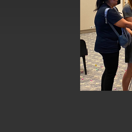
外交部長林佳龍接受印尼「時代雜誌」專
外交部長林佳龍午宴歡迎美國聯邦參議員
外交部長林佳龍接見美國智庫「德國馬歇
臺美經貿談判獲階段性成果 卓揆期勉爭取
卓揆：臺美關稅談判階段性結果有助臺灣
外交部與數位發展部攜手合作，整合台灣
外交部長林佳龍主持第35次「參與亞太經
民調顯示多數國人滿意政府外交表現，高
總統主持「守護民主台灣國安行動方案」
變局中 奮起的新臺灣 總統發表國慶演
總統發表執政周年談話 盼面對未來挑戰