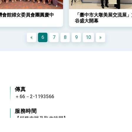
灣會館婦女委員會團圓慶中
「臺中市大墩美展交流展」
谷盛大開幕
«
6
7
8
9
10
»
傳真
＋66－2-1193566
服務時間
【領務申辦及取件時間】
自2020年5月5日起，本處領務櫃台業務（護照
申請及換發、入國證明書、赴台灣簽證及文件證