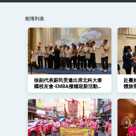
賴總統就職演說影片
相簿列表
總統重要談話
外交部重要言論
我國政府將在美國亞利桑納州設立「駐鳳
徐副代表蔚民受邀出席北科大泰
赴臺
國校友會-EMBA撥穗迎新活動致
體旅
詞