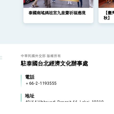
泰國南瑤媽祖宮九皇齋祈福遶境
【臺
秋】
中華民國外交部 版權所有
:::
駐泰國台北經濟文化辦事處
電話
＋66-2-1193555
地址
40/64 Vibhavadi-Rangsit 66, Laksi, 10210
Bangkok, Thailand