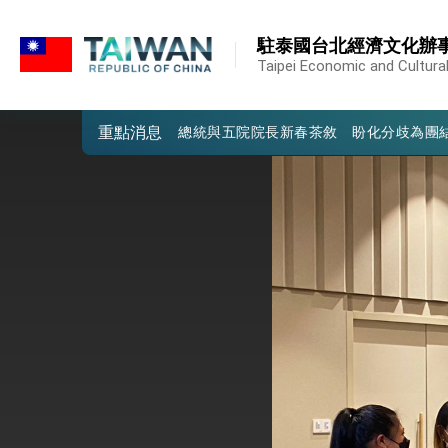
:::
外交部發布WHA文宣影片「台灣醫療點
:::
駐泰國台北經濟文化辦
總統出訪史瓦帝尼返國談話 強調臺灣人
Taipei Economic and Cultural
堅定走向世界 賴總統抵達史瓦帝尼王國進
重點消息
總統與五院院長新春茶敘 盼化分歧為團
總統農曆春節談話
台美貿易協議完成簽署達成6大目標、創5
臺美簽署「對等貿易協定」確立對等關稅15
總統接受「法新社」（AFP）專訪內容
外交部長林佳龍於《外交事務》撰文指出
總統主持「台美經濟繁榮夥伴對話」記者