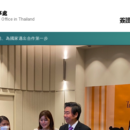
亮世界」及「台灣智慧醫療與健康產業展」預告短片，向世界展現台灣守
事處
有權利走向世界 盼與理念相近國家共同維護國際秩序
 Office in Thailand
簽
行國是訪問
結、為國家邁出合作第一步
領
國
文
消
構
大歷史性突破 總統強調將以3大面向加速臺灣經濟轉型升級 籲請立
領
%且不疊加 我輸美2072項產品豁免對等關稅
：自由世界 需要台灣，團結合作方能守護繁榮
外交部長林佳龍出席《台灣光華雜誌》50週年慶「見證蛻變，分享世界的光華」開幕
會 說明臺美合作三大戰略方向 盼與民主夥伴共同引領 下一個世代的