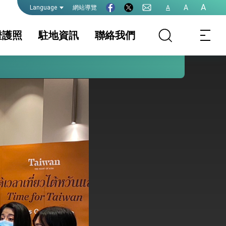
護全球健康的創新能量
A
A
網站導覽
A
Language
證護照
駐地資訊
聯絡我們
務組簡介
家相關資訊
護照
簽證及入境須知
簽證
生活資訊
件證明
保及性平諮詢機
外籍配偶結婚依親
行事曆
APEC商務旅行卡
簽證面談
院全力支持並盡速通過
務法規
領務公告
領務常見問題問答
集Q&A
式，期許數位轉 型迎向下個50年
繁榮