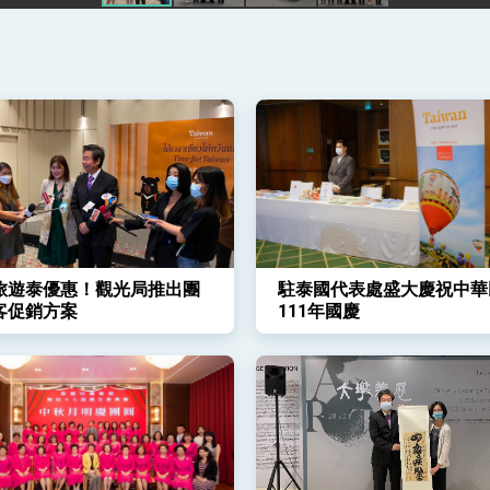
凰城辦事處」，進一步深化台美交流合作
旅遊泰優惠！觀光局推出團
駐泰國代表處盛大慶祝中華
客促銷方案
111年國慶