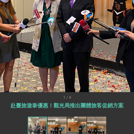
訪，闡述印太安全局勢，籲深化台印尼半導體供應鏈合作
蓋耶哥訪問團
爾基金會」訪問團一行，深化跨大西洋戰略夥伴關係
時間完成「臺美對等貿易協定」簽署
取得有利戰略地位 全力支持「臺美對等貿易協定」簽署
雄厚數位實力，達成固邦榮邦目標
濟合作策略小組」跨部會會議
度支持「總合外交」與台歐美日關係深化
總統以「韌性之島，希望之光」為題發表2026新 年談話
1 / 4
赴臺旅遊泰優惠！觀光局推出團體旅客促銷方案
記者會 強調以實力守護台海和平 以決心掌握國家命運
說
 堅持團結 迎風轉型 穩健前行