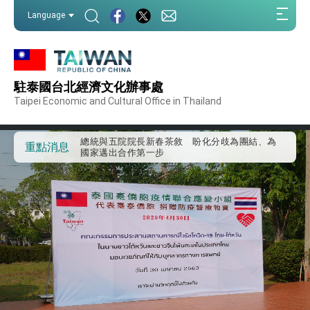
我國政府將在美國亞利桑納州設立「駐鳳凰城辦
:::
事處」，進一步深化台美交流合作
Language
:::
第一屆亞太在宅醫療大會開幕 總統盼分享臺灣
經驗為亞太醫療照護發展開創新里程碑
外交部發布WHA文宣影片「台灣醫療點亮世界」
及「台灣智慧醫療與健康產業展」預告短片，向
世界展現台灣守護全球健康的創新能量
駐泰國台北經濟文化辦事處
總統出訪史瓦帝尼返國談話 強調臺灣人有權利
走向世界 盼與理念相近國家共同維護國際秩序
Taipei Economic and Cultural Office in Thailand
堅定走向世界 賴總統抵達史瓦帝尼王國進行國是
訪問
總統與五院院長新春茶敘 盼化分歧為團結、為
重點消息
國家邁出合作第一步
總統農曆春節談話
台美貿易協議完成簽署達成6大目標、創5大歷史
性突破 總統強調將以3大面向加速臺灣經濟轉型
升級 籲請立院全力支持並盡速通過
臺美簽署「對等貿易協定」確立對等關稅15%且不
疊加 我輸美2072項產品豁免對等關稅
總統接受「法新社」（AFP）專訪內容
外交部長林佳龍於《外交事務》撰文指出：自由
世界 需要台灣，團結合作方能守護繁榮
外交部長林佳龍出席《台灣光華雜誌》50週年慶