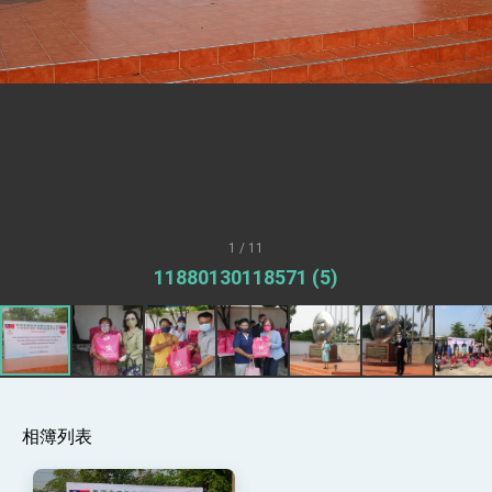
「見證蛻變，分享世界的光華」開幕式，期許數
位轉 型迎向下個50年
總統主持「台美經濟繁榮夥伴對話」記者會 說
明臺美合作三大戰略方向 盼與民主夥伴共同引
領 下一個世代的繁榮
外交部長林佳龍接受印尼「時代雜誌」專訪，闡
述印太安全局勢，籲深化台印尼半導體供應鏈合
作
外交部長林佳龍午宴歡迎美國聯邦參議員蓋耶哥
訪問團
外交部長林佳龍接見美國智庫「德國馬歇爾基金
會」訪問團一行，深化跨大西洋戰略夥伴關係
臺美經貿談判獲階段性成果 卓揆期勉爭取時間完
成「臺美對等貿易協定」簽署
1 / 11
卓揆：臺美關稅談判階段性結果有助臺灣取得有
11880130118571 (5)
利戰略地位 全力支持「臺美對等貿易協定」簽署
外交部與數位發展部攜手合作，整合台灣雄厚數
位實力，達成固邦榮邦目標
外交部長林佳龍主持第35次「參與亞太經濟合作
策略小組」跨部會會議
民調顯示多數國人滿意政府外交表現，高度支持
「總合外交」與台歐美日關係深化
相簿列表
總統以「韌性之島，希望之光」為題發表2026新
年談話
總統主持「守護民主台灣國安行動方案」記者