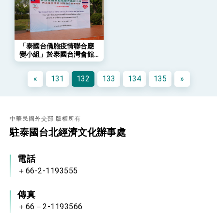
會 強調以實力守護台海和平 以決心掌握國家
命運
變局中 奮起的新臺灣 總統發表國慶演說
總統發表執政周年談話 盼面對未來挑戰 堅持
團結 迎風轉型 穩健前行
「泰國台僑胞疫情聯合應
變小組」於泰國台灣會館
賴總統就職演說影片
盛大舉辦北欖府千人物資
捐贈活動
總統重要談話
«
131
132
133
134
135
»
外交部重要言論
我國政府將在美國亞利桑納州設立「駐鳳凰城辦
事處」，進一步深化台美交流合作
中華民國外交部 版權所有
駐泰國台北經濟文化辦事處
電話
＋66-2-1193555
傳真
＋66－2-1193566