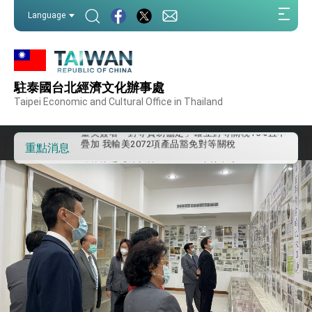
堅定走向世界 賴總統抵達史瓦帝尼王國進行國是
:::
Language
訪問
:::
總統與五院院長新春茶敘 盼化分歧為團結、為
國家邁出合作第一步
總統農曆春節談話
駐泰國台北經濟文化辦事處
台美貿易協議完成簽署達成6大目標、創5大歷史
性突破 總統強調將以3大面向加速臺灣經濟轉型
Taipei Economic and Cultural Office in Thailand
升級 籲請立院全力支持並盡速通過
臺美簽署「對等貿易協定」確立對等關稅15%且不
疊加 我輸美2072項產品豁免對等關稅
重點消息
總統接受「法新社」（AFP）專訪內容
外交部長林佳龍於《外交事務》撰文指出：自由
世界 需要台灣，團結合作方能守護繁榮
外交部長林佳龍出席《台灣光華雜誌》50週年慶
「見證蛻變，分享世界的光華」開幕式，期許數
位轉 型迎向下個50年
總統主持「台美經濟繁榮夥伴對話」記者會 說
明臺美合作三大戰略方向 盼與民主夥伴共同引
領 下一個世代的繁榮
外交部長林佳龍接受印尼「時代雜誌」專訪，闡
述印太安全局勢，籲深化台印尼半導體供應鏈合
作
外交部長林佳龍午宴歡迎美國聯邦參議員蓋耶哥
訪問團
外交部長林佳龍接見美國智庫「德國馬歇爾基金