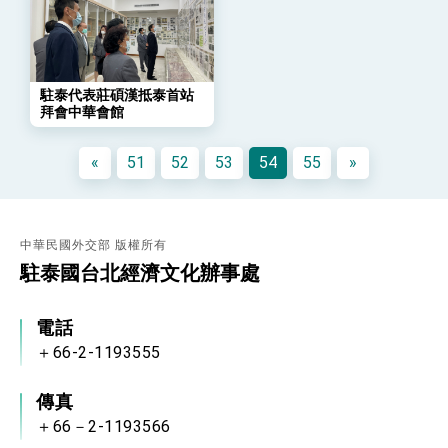
外交部重要言論
我國政府將在美國亞利桑納州設立「駐鳳凰城辦
事處」，進一步深化台美交流合作
駐泰代表莊碩漢抵泰首站
拜會中華會館
«
51
52
53
54
55
»
中華民國外交部 版權所有
駐泰國台北經濟文化辦事處
電話
＋66-2-1193555
傳真
＋66－2-1193566