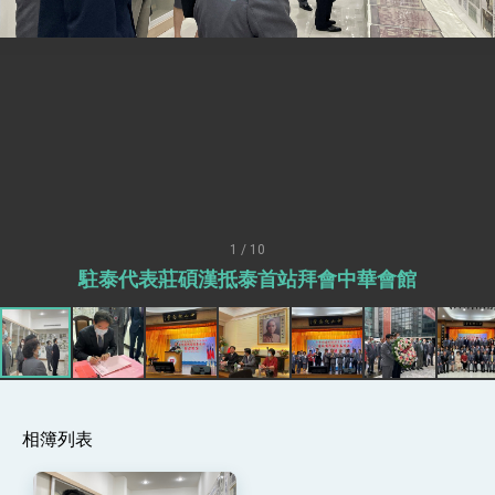
會」訪問團一行，深化跨大西洋戰略夥伴關係
臺美經貿談判獲階段性成果 卓揆期勉爭取時間完
成「臺美對等貿易協定」簽署
卓揆：臺美關稅談判階段性結果有助臺灣取得有
利戰略地位 全力支持「臺美對等貿易協定」簽署
外交部與數位發展部攜手合作，整合台灣雄厚數
位實力，達成固邦榮邦目標
外交部長林佳龍主持第35次「參與亞太經濟合作
策略小組」跨部會會議
民調顯示多數國人滿意政府外交表現，高度支持
「總合外交」與台歐美日關係深化
1 / 10
總統以「韌性之島，希望之光」為題發表2026新
駐泰代表莊碩漢抵泰首站拜會中華會館
年談話
總統主持「守護民主台灣國安行動方案」記者
會 強調以實力守護台海和平 以決心掌握國家
命運
變局中 奮起的新臺灣 總統發表國慶演說
總統發表執政周年談話 盼面對未來挑戰 堅持
團結 迎風轉型 穩健前行
相簿列表
賴總統就職演說影片
總統重要談話