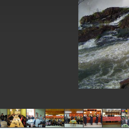
EY details tariff negotiations with U.S
FM Lin hosts ABAC representatives
MOFA poll shows widespread support
President Lai delivers 2026 New Year’
Presidential Office thanks US Presid
President Lai delivers 2025 National 
Presidential Inauguration Speech
Major speeches
Important Remarks of the Ministry of 
Taiwan government to open office in