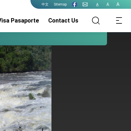
A
A
Sitemap
A
中文
Visa Pasaporte
Contact Us
Pasaporte de la
Legalizaciónes
Visa
ROC(Taiwán)