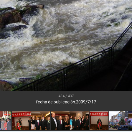
.
 for government diplomacy approach
s Address
ent Trump for signing Taiwan Assurance Implementation Act
Day Address
Foreign Affairs
434 / 437
fecha de publicación:2009/7/17
 Arizona, advancing Taiwan-US exchanges and cooperation