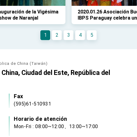
auguración de la Vigésima
2020.01.26 Asociación Bu
show de Naranjal
IBPS Paraguay celebra u
recepción del año nuevo
1
2
3
4
5
blica de China (Taiwán)
China, Ciudad del Este, República del
Fax
(595)61-510931
Horario de atención
Mon-Fri : 08:00~12:00、13:00~17:00