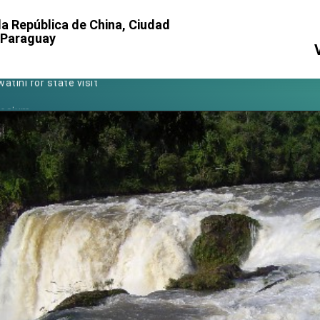
Foreign Affairs
a República de China, Ciudad
l Paraguay
 Arizona, advancing Taiwan-US exchanges and cooperation
atini for state visit
posium
 for President Lai
 Year
 on Taiwan- US Economic Prosperity Partnership Dialogue
it at TIBE
d by Senator Ruben Gallego
grated diplomacy