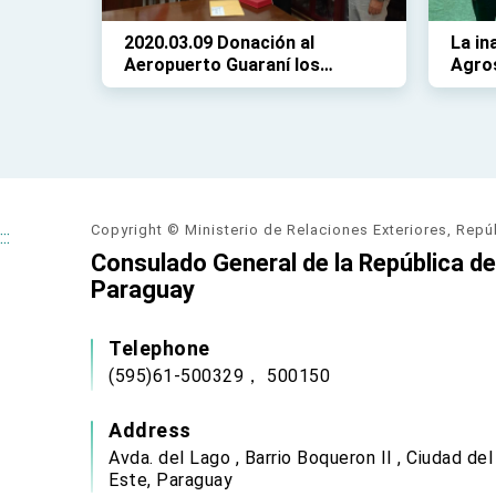
2020.03.09 Donación al
La in
Aeropuerto Guaraní los
Agro
intrumentos de control de
pasajeros con síntomas de
coronavirus
Copyright © Ministerio de Relaciones Exteriores, Repú
:::
Consulado General de la República de 
Paraguay
Telephone
(595)61-500329， 500150
Address
Avda. del Lago , Barrio Boqueron II , Ciudad del
Este, Paraguay