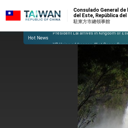
:::
Important Remarks of the Ministry of 
Consulado General de l
:::
del Este, República de
Taiwan government to open office in
駐東方市總領事館
President Lai arrives in Kingdom of Esw
Hot News
VP Hsiao addresses 41st Space Sym
Taiwan’s economic growth is a priority
President Lai’s remarks for Lunar New
President Lai interviewed by AFP
President Lai holds press conference
FM Lin attends Taiwan Panorama exhib
President Lai meets US delegation le
MOFA, MODA team up to promote inte