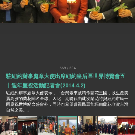
疊加 我輸美2072項產品豁免對等關稅
總統接受「法新社」（AFP）專訪內容
外交部長林佳龍於《外交事務》撰文指出：自由
世界 需要台灣，團結合作方能守護繁榮
外交部長林佳龍出席《台灣光華雜誌》50週年慶
「見證蛻變，分享世界的光華」開幕式，期許數
位轉 型迎向下個50年
總統主持「台美經濟繁榮夥伴對話」記者會 說
明臺美合作三大戰略方向 盼與民主夥伴共同引
領 下一個世代的繁榮
外交部長林佳龍接受印尼「時代雜誌」專訪，闡
述印太安全局勢，籲深化台印尼半導體供應鏈合
669 / 684
作
外交部長林佳龍午宴歡迎美國聯邦參議員蓋耶哥
駐紐約辦事處章大使出席紐約皇后區世界博覽會五
訪問團
外交部長林佳龍接見美國智庫「德國馬歇爾基金
十週年慶祝活動記者會(2014.4.2)
會」訪問團一行，深化跨大西洋戰略夥伴關係
駐紐約辦事處章大使表示，「台灣素來被稱作蘭花王國，以生產美
臺美經貿談判獲階段性成果 卓揆期勉爭取時間完
麗高雅的蘭花聞名全球。因此，期盼藉由此次蘭花特與紐約市民一
成「臺美對等貿易協定」簽署
同慶祝世博紀念盛會外，同時也希望參觀民眾能藉由蘭花欣賞台灣
卓揆：臺美關稅談判階段性結果有助臺灣取得有
自然之美。」
利戰略地位 全力支持「臺美對等貿易協定」簽署
外交部與數位發展部攜手合作，整合台灣雄厚數
位實力，達成固邦榮邦目標
外交部長林佳龍主持第35次「參與亞太經濟合作