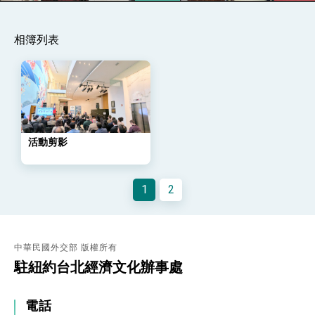
策略小組」跨部會會議
民調顯示多數國人滿意政府外交表現，高度支持
「總合外交」與台歐美日關係深化
相簿列表
總統以「韌性之島，希望之光」為題發表2026新
年談話
總統主持「守護民主台灣國安行動方案」記者
會 強調以實力守護台海和平 以決心掌握國家
命運
變局中 奮起的新臺灣 總統發表國慶演說
總統發表執政周年談話 盼面對未來挑戰 堅持
活動剪影
團結 迎風轉型 穩健前行
賴總統就職演說影片
1
2
總統重要談話
外交部重要言論
我國政府將在美國亞利桑納州設立「駐鳳凰城辦
中華民國外交部 版權所有
事處」，進一步深化台美交流合作
駐紐約台北經濟文化辦事處
電話