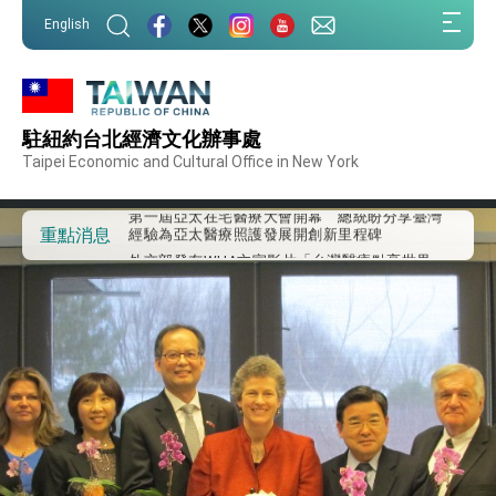
:::
English
:::
外交部重要言論
駐紐約台北經濟文化辦事處
我國政府將在美國亞利桑納州設立「駐鳳凰城辦
事處」，進一步深化台美交流合作
Taipei Economic and Cultural Office in New York
第一屆亞太在宅醫療大會開幕 總統盼分享臺灣
經驗為亞太醫療照護發展開創新里程碑
外交部發布WHA文宣影片「台灣醫療點亮世界」
重點消息
及「台灣智慧醫療與健康產業展」預告短片，向
世界展現台灣守護全球健康的創新能量
總統出訪史瓦帝尼返國談話 強調臺灣人有權利
走向世界 盼與理念相近國家共同維護國際秩序
堅定走向世界 賴總統抵達史瓦帝尼王國進行國是
訪問
總統與五院院長新春茶敘 盼化分歧為團結、為
國家邁出合作第一步
總統農曆春節談話
台美貿易協議完成簽署達成6大目標、創5大歷史
性突破 總統強調將以3大面向加速臺灣經濟轉型
升級 籲請立院全力支持並盡速通過
臺美簽署「對等貿易協定」確立對等關稅15%且不