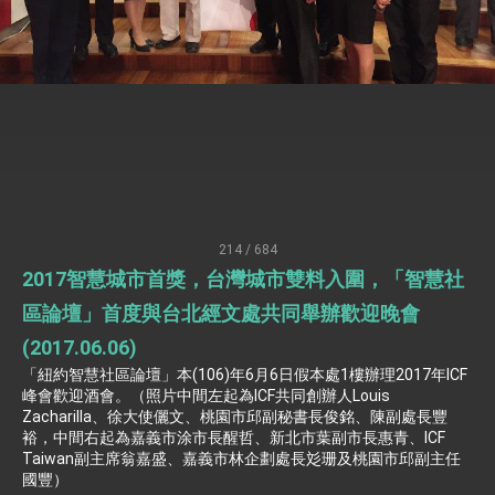
疊加 我輸美2072項產品豁免對等關稅
總統接受「法新社」（AFP）專訪內容
外交部長林佳龍於《外交事務》撰文指出：自由
世界 需要台灣，團結合作方能守護繁榮
外交部長林佳龍出席《台灣光華雜誌》50週年慶
「見證蛻變，分享世界的光華」開幕式，期許數
位轉 型迎向下個50年
總統主持「台美經濟繁榮夥伴對話」記者會 說
明臺美合作三大戰略方向 盼與民主夥伴共同引
領 下一個世代的繁榮
外交部長林佳龍接受印尼「時代雜誌」專訪，闡
述印太安全局勢，籲深化台印尼半導體供應鏈合
214 / 684
作
外交部長林佳龍午宴歡迎美國聯邦參議員蓋耶哥
2017智慧城市首獎，台灣城市雙料入圍，「智慧社
訪問團
外交部長林佳龍接見美國智庫「德國馬歇爾基金
區論壇」首度與台北經文處共同舉辦歡迎晚會
會」訪問團一行，深化跨大西洋戰略夥伴關係
(2017.06.06)
臺美經貿談判獲階段性成果 卓揆期勉爭取時間完
成「臺美對等貿易協定」簽署
「紐約智慧社區論壇」本(106)年6月6日假本處1樓辦理2017年ICF
卓揆：臺美關稅談判階段性結果有助臺灣取得有
峰會歡迎酒會。（照片中間左起為ICF共同創辦人Louis
利戰略地位 全力支持「臺美對等貿易協定」簽署
Zacharilla、徐大使儷文、桃園市邱副秘書長俊銘、陳副處長豐
裕，中間右起為嘉義市涂市長醒哲、新北市葉副市長惠青、ICF
外交部與數位發展部攜手合作，整合台灣雄厚數
位實力，達成固邦榮邦目標
Taiwan副主席翁嘉盛、嘉義市林企劃處長彣珊及桃園市邱副主任
國豐）
外交部長林佳龍主持第35次「參與亞太經濟合作