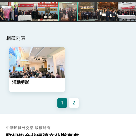
策略小組」跨部會會議
民調顯示多數國人滿意政府外交表現，高度支持
「總合外交」與台歐美日關係深化
總統以「韌性之島，希望之光」為題發表2026新
年談話
總統主持「守護民主台灣國安行動方案」記者
相簿列表
會 強調以實力守護台海和平 以決心掌握國家
命運
變局中 奮起的新臺灣 總統發表國慶演說
總統發表執政周年談話 盼面對未來挑戰 堅持
團結 迎風轉型 穩健前行
賴總統就職演說影片
活動剪影
總統重要談話
外交部重要言論
1
2
我國政府將在美國亞利桑納州設立「駐鳳凰城辦
事處」，進一步深化台美交流合作
中華民國外交部 版權所有