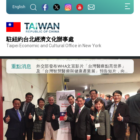
:::
English
:::
外交部重要言論
駐紐約台北經濟文化辦事處
我國政府將在美國亞利桑納州設立「駐鳳凰城辦
事處」，進一步深化台美交流合作
Taipei Economic and Cultural Office in New York
第一屆亞太在宅醫療大會開幕 總統盼分享臺灣
經驗為亞太醫療照護發展開創新里程碑
外交部發布WHA文宣影片「台灣醫療點亮世界」
重點消息
及「台灣智慧醫療與健康產業展」預告短片，向
世界展現台灣守護全球健康的創新能量
總統出訪史瓦帝尼返國談話 強調臺灣人有權利
走向世界 盼與理念相近國家共同維護國際秩序
堅定走向世界 賴總統抵達史瓦帝尼王國進行國是
訪問
總統與五院院長新春茶敘 盼化分歧為團結、為
國家邁出合作第一步
總統農曆春節談話
台美貿易協議完成簽署達成6大目標、創5大歷史
性突破 總統強調將以3大面向加速臺灣經濟轉型
升級 籲請立院全力支持並盡速通過
臺美簽署「對等貿易協定」確立對等關稅15%且不