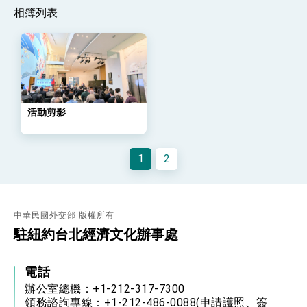
策略小組」跨部會會議
相簿列表
民調顯示多數國人滿意政府外交表現，高度支持
「總合外交」與台歐美日關係深化
總統以「韌性之島，希望之光」為題發表2026新
年談話
總統主持「守護民主台灣國安行動方案」記者
會 強調以實力守護台海和平 以決心掌握國家
命運
變局中 奮起的新臺灣 總統發表國慶演說
活動剪影
總統發表執政周年談話 盼面對未來挑戰 堅持
團結 迎風轉型 穩健前行
1
2
賴總統就職演說影片
總統重要談話
中華民國外交部 版權所有
外交部重要言論
駐紐約台北經濟文化辦事處
我國政府將在美國亞利桑納州設立「駐鳳凰城辦
事處」，進一步深化台美交流合作
電話
辦公室總機：+1-212-317-7300
領務諮詢專線：+1-212-486-0088(申請護照、簽