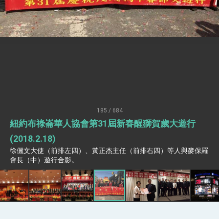
疊加 我輸美2072項產品豁免對等關稅
總統接受「法新社」（AFP）專訪內容
外交部長林佳龍於《外交事務》撰文指出：自由
世界 需要台灣，團結合作方能守護繁榮
外交部長林佳龍出席《台灣光華雜誌》50週年慶
「見證蛻變，分享世界的光華」開幕式，期許數
位轉 型迎向下個50年
總統主持「台美經濟繁榮夥伴對話」記者會 說
明臺美合作三大戰略方向 盼與民主夥伴共同引
領 下一個世代的繁榮
外交部長林佳龍接受印尼「時代雜誌」專訪，闡
述印太安全局勢，籲深化台印尼半導體供應鏈合
185 / 684
作
外交部長林佳龍午宴歡迎美國聯邦參議員蓋耶哥
紐約布祿崙華人協會第31屆新春醒獅賀歲大遊行
訪問團
外交部長林佳龍接見美國智庫「德國馬歇爾基金
(2018.2.18)
會」訪問團一行，深化跨大西洋戰略夥伴關係
徐儷文大使（前排左四）、黃正杰主任（前排右四）等人與麥保羅
臺美經貿談判獲階段性成果 卓揆期勉爭取時間完
會長（中）遊行合影。
成「臺美對等貿易協定」簽署
卓揆：臺美關稅談判階段性結果有助臺灣取得有
利戰略地位 全力支持「臺美對等貿易協定」簽署
外交部與數位發展部攜手合作，整合台灣雄厚數
位實力，達成固邦榮邦目標
外交部長林佳龍主持第35次「參與亞太經濟合作