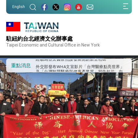
:::
English
:::
外交部重要言論
駐紐約台北經濟文化辦事處
我國政府將在美國亞利桑納州設立「駐鳳凰城辦
事處」，進一步深化台美交流合作
Taipei Economic and Cultural Office in New York
第一屆亞太在宅醫療大會開幕 總統盼分享臺灣
經驗為亞太醫療照護發展開創新里程碑
外交部發布WHA文宣影片「台灣醫療點亮世界」
重點消息
及「台灣智慧醫療與健康產業展」預告短片，向
世界展現台灣守護全球健康的創新能量
總統出訪史瓦帝尼返國談話 強調臺灣人有權利
走向世界 盼與理念相近國家共同維護國際秩序
堅定走向世界 賴總統抵達史瓦帝尼王國進行國是
訪問
總統與五院院長新春茶敘 盼化分歧為團結、為
國家邁出合作第一步
總統農曆春節談話
台美貿易協議完成簽署達成6大目標、創5大歷史
性突破 總統強調將以3大面向加速臺灣經濟轉型
升級 籲請立院全力支持並盡速通過
臺美簽署「對等貿易協定」確立對等關稅15%且不