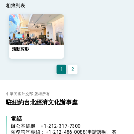
位實力，達成固邦榮邦目標
相簿列表
外交部長林佳龍主持第35次「參與亞太經濟合作
策略小組」跨部會會議
民調顯示多數國人滿意政府外交表現，高度支持
「總合外交」與台歐美日關係深化
總統以「韌性之島，希望之光」為題發表2026新
年談話
總統主持「守護民主台灣國安行動方案」記者
活動剪影
會 強調以實力守護台海和平 以決心掌握國家
命運
變局中 奮起的新臺灣 總統發表國慶演說
總統發表執政周年談話 盼面對未來挑戰 堅持
1
2
團結 迎風轉型 穩健前行
賴總統就職演說影片
中華民國外交部 版權所有
總統重要談話
駐紐約台北經濟文化辦事處
外交部重要言論
我國政府將在美國亞利桑納州設立「駐鳳凰城辦
電話
事處」，進一步深化台美交流合作
辦公室總機：+1-212-317-7300
領務諮詢專線：+1-212-486-0088(申請護照、簽