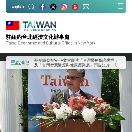
:::
English
:::
外交部重要言論
駐紐約台北經濟文化辦事處
我國政府將在美國亞利桑納州設立「駐鳳凰城辦
事處」，進一步深化台美交流合作
Taipei Economic and Cultural Office in New York
第一屆亞太在宅醫療大會開幕 總統盼分享臺灣
經驗為亞太醫療照護發展開創新里程碑
外交部發布WHA文宣影片「台灣醫療點亮世界」
重點消息
及「台灣智慧醫療與健康產業展」預告短片，向
世界展現台灣守護全球健康的創新能量
總統出訪史瓦帝尼返國談話 強調臺灣人有權利
走向世界 盼與理念相近國家共同維護國際秩序
堅定走向世界 賴總統抵達史瓦帝尼王國進行國是
訪問
總統與五院院長新春茶敘 盼化分歧為團結、為
國家邁出合作第一步
總統農曆春節談話
台美貿易協議完成簽署達成6大目標、創5大歷史
性突破 總統強調將以3大面向加速臺灣經濟轉型
升級 籲請立院全力支持並盡速通過
臺美簽署「對等貿易協定」確立對等關稅15%且不