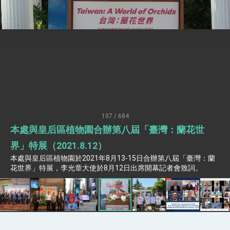
疊加 我輸美2072項產品豁免對等關稅
總統接受「法新社」（AFP）專訪內容
外交部長林佳龍於《外交事務》撰文指出：自由
世界 需要台灣，團結合作方能守護繁榮
外交部長林佳龍出席《台灣光華雜誌》50週年慶
「見證蛻變，分享世界的光華」開幕式，期許數
位轉 型迎向下個50年
總統主持「台美經濟繁榮夥伴對話」記者會 說
明臺美合作三大戰略方向 盼與民主夥伴共同引
領 下一個世代的繁榮
外交部長林佳龍接受印尼「時代雜誌」專訪，闡
述印太安全局勢，籲深化台印尼半導體供應鏈合
107 / 684
作
副總統接見美參議員蓋耶哥 強調美國是臺灣重
本處與皇后區植物園合辦第八屆「臺灣：蘭花世
要合作夥伴
外交部長林佳龍午宴歡迎美國聯邦參議員蓋耶哥
界」特展（2021.8.12）
訪問團
本處與皇后區植物園於2021年8月13-15日合辦第八屆「臺灣：蘭
外交部長林佳龍接見美國智庫「德國馬歇爾基金
花世界」特展，李光章大使於8月12日出席開幕記者會致詞。
會」訪問團一行，深化跨大西洋戰略夥伴關係
臺美經貿談判獲階段性成果 卓揆期勉爭取時間完
成「臺美對等貿易協定」簽署
卓揆：臺美關稅談判階段性結果有助臺灣取得有
利戰略地位 全力支持「臺美對等貿易協定」簽署
外交部與數位發展部攜手合作，整合台灣雄厚數