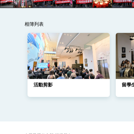
總統主持「守護民主台灣國安行動方案」
變局中 奮起的新臺灣 總統發表國慶演
相簿列表
總統發表執政周年談話 盼面對未來挑戰
賴總統就職演說影片
總統重要談話
外交部重要言論
我國政府將在美國亞利桑納州設立「駐鳳
活動剪影
留學