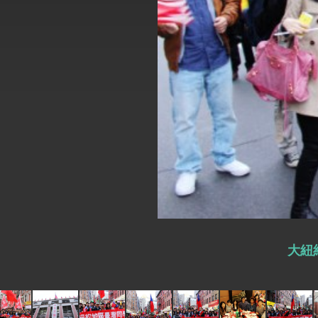
外交部長林佳龍於《外交事務》撰文指出
總統主持「台美經濟繁榮夥伴對話」記者
外交部長林佳龍接受印尼「時代雜誌」專
外交部長林佳龍午宴歡迎美國聯邦參議員
外交部長林佳龍接見美國智庫「德國馬歇
臺美經貿談判獲階段性成果 卓揆期勉爭取
卓揆：臺美關稅談判階段性結果有助臺灣
外交部與數位發展部攜手合作，整合台灣
大紐約
外交部長林佳龍主持第35次「參與亞太經
民調顯示多數國人滿意政府外交表現，高