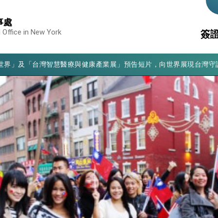
事處
凰城辦事處」，進一步深化台美交流合作
 Office in New York
簽
享臺灣經驗為亞太醫療照護發展開創新里程碑
亮世界」及「台灣智慧醫療與健康產業展」預告短片，向世界展現台灣守
重
駐
有權利走向世界 盼與理念相近國家共同維護國際秩序
文
消
構
行國是訪問
無
結、為國家邁出合作第一步
大歷史性突破 總統強調將以3大面向加速臺灣經濟轉型升級 籲請立
%且不疊加 我輸美2072項產品豁免對等關稅