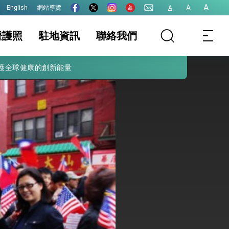
A
A
網站導覽
A
English
證護照
駐地資訊
聯絡我們
護全球健康的創新能量
要領務資訊公告
地基本資料
護照
簽證及入境須知
簽證
生活資訊
件證明
保及性平諮詢機
入國證明書
行事曆
港、澳及大陸人士
戶籍國人
表格下載專區
領務懶人包臉書連
結
院全力支持並盡速通過