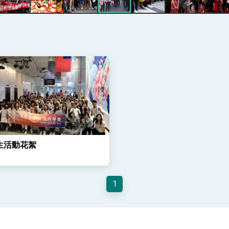
記者會 強調以實力守護台海和平 以決心掌握國家命運
說
 堅持團結 迎風轉型 穩健前行
凰城辦事處」，進一步深化台美交流合作
生活動花絮
1