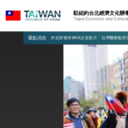
:::
外交部重要言論
:::
駐紐約台北經濟文化辦
我國政府將在美國亞利桑納州設立「駐鳳
Taipei Economic and Cultural
第一屆亞太在宅醫療大會開幕 總統盼分
重點消息
外交部發布WHA文宣影片「台灣醫療點
總統出訪史瓦帝尼返國談話 強調臺灣人
堅定走向世界 賴總統抵達史瓦帝尼王國進
總統與五院院長新春茶敘 盼化分歧為團
總統農曆春節談話
台美貿易協議完成簽署達成6大目標、創5
臺美簽署「對等貿易協定」確立對等關稅15
總統接受「法新社」（AFP）專訪內容