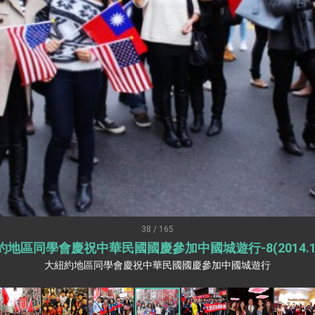
：自由世界 需要台灣，團結合作方能守護繁榮
外交部長林佳龍出席《台灣光華雜誌》50週年慶「見證蛻變，分享世界的光華」開幕
會 說明臺美合作三大戰略方向 盼與民主夥伴共同引領 下一個世代的
訪，闡述印太安全局勢，籲深化台印尼半導體供應鏈合作
蓋耶哥訪問團
爾基金會」訪問團一行，深化跨大西洋戰略夥伴關係
時間完成「臺美對等貿易協定」簽署
取得有利戰略地位 全力支持「臺美對等貿易協定」簽署
雄厚數位實力，達成固邦榮邦目標
38 / 165
地區同學會慶祝中華民國國慶參加中國城遊行-8(2014.10
濟合作策略小組」跨部會會議
大紐約地區同學會慶祝中華民國國慶參加中國城遊行
度支持「總合外交」與台歐美日關係深化
總統以「韌性之島，希望之光」為題發表2026新 年談話