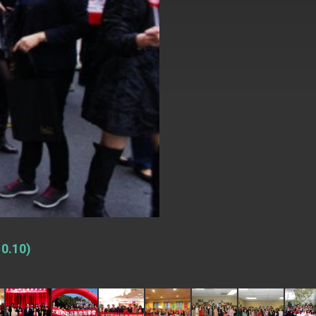
式，期許數位轉 型迎向下個50年
繁榮
.10)