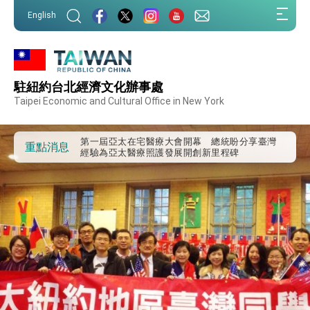
:::
English
:::
駐紐約台北經濟文化辦事處
外交部重要言論
Taipei Economic and Cultural Office in New York
我國政府將在美國亞利桑納州設立「駐鳳凰城辦
事處」，進一步深化台美交流合作
第一屆亞太在宅醫療大會開幕 總統盼分享臺灣
重點消息
經驗為亞太醫療照護發展開創新里程碑
外交部發布WHA文宣影片「台灣醫療點亮世界」
及「台灣智慧醫療與健康產業展」預告短片，向
世界展現台灣守護全球健康的創新能量
總統出訪史瓦帝尼返國談話 強調臺灣人有權利
走向世界 盼與理念相近國家共同維護國際秩序
堅定走向世界 賴總統抵達史瓦帝尼王國進行國是
訪問
總統與五院院長新春茶敘 盼化分歧為團結、為
國家邁出合作第一步
總統農曆春節談話
台美貿易協議完成簽署達成6大目標、創5大歷史