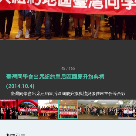
性突破 總統強調將以3大面向加速臺灣經濟轉型
升級 籲請立院全力支持並盡速通過
臺美簽署「對等貿易協定」確立對等關稅15%且不
疊加 我輸美2072項產品豁免對等關稅
總統接受「法新社」（AFP）專訪內容
外交部長林佳龍於《外交事務》撰文指出：自由
世界 需要台灣，團結合作方能守護繁榮
外交部長林佳龍出席《台灣光華雜誌》50週年慶
「見證蛻變，分享世界的光華」開幕式，期許數
位轉 型迎向下個50年
總統主持「台美經濟繁榮夥伴對話」記者會 說
明臺美合作三大戰略方向 盼與民主夥伴共同引
45 / 165
領 下一個世代的繁榮
外交部長林佳龍接受印尼「時代雜誌」專訪，闡
臺灣同學會出席紐約皇后區國慶升旗典禮
述印太安全局勢，籲深化台印尼半導體供應鏈合
作
外交部長林佳龍午宴歡迎美國聯邦參議員蓋耶哥
(2014.10.4)
訪問團
臺灣同學會出席紐約皇后區國慶升旗典禮與張佳琳主任等合影
外交部長林佳龍接見美國智庫「德國馬歇爾基金
會」訪問團一行，深化跨大西洋戰略夥伴關係
臺美經貿談判獲階段性成果 卓揆期勉爭取時間完
成「臺美對等貿易協定」簽署
卓揆：臺美關稅談判階段性結果有助臺灣取得有
利戰略地位 全力支持「臺美對等貿易協定」簽署
外交部與數位發展部攜手合作，整合台灣雄厚數
相簿列表