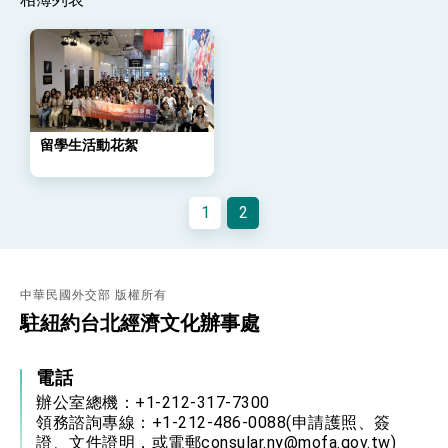
位實力，達成固邦榮邦目標
外交部長林佳龍主持第35次「參與亞太經濟合作
策略小組」跨部會會議
民調顯示多數國人滿意政府外交表現，高度支持
「總合外交」與台歐美日關係深化
總統以「韌性之島，希望之光」為題發表2026新
年談話
留學生活動花絮
總統主持「守護民主台灣國安行動方案」記者
會 強調以實力守護台海和平 以決心掌握國家
命運
變局中 奮起的新臺灣 總統發表國慶演說
1
2
總統發表執政周年談話 盼面對未來挑戰 堅持
團結 迎風轉型 穩健前行
賴總統就職演說影片
中華民國外交部 版權所有
總統重要談話
駐紐約台北經濟文化辦事處
外交部重要言論
電話
我國政府將在美國亞利桑納州設立「駐鳳凰城辦
辦公室總機：+1-212-317-7300
事處」，進一步深化台美交流合作
領務諮詢專線：+1-212-486-0088(申請護照、簽
證、文件證明，或電郵consular.ny@mofa.gov.tw)