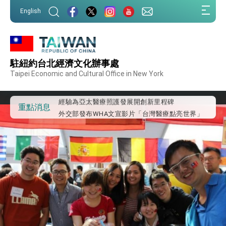
:::
English
:::
外交部重要言論
駐紐約台北經濟文化辦事處
我國政府將在美國亞利桑納州設立「駐鳳凰城辦
事處」，進一步深化台美交流合作
Taipei Economic and Cultural Office in New York
第一屆亞太在宅醫療大會開幕 總統盼分享臺灣
經驗為亞太醫療照護發展開創新里程碑
外交部發布WHA文宣影片「台灣醫療點亮世界」
重點消息
及「台灣智慧醫療與健康產業展」預告短片，向
世界展現台灣守護全球健康的創新能量
總統出訪史瓦帝尼返國談話 強調臺灣人有權利
走向世界 盼與理念相近國家共同維護國際秩序
堅定走向世界 賴總統抵達史瓦帝尼王國進行國是
訪問
總統與五院院長新春茶敘 盼化分歧為團結、為
國家邁出合作第一步
總統農曆春節談話
台美貿易協議完成簽署達成6大目標、創5大歷史
性突破 總統強調將以3大面向加速臺灣經濟轉型
升級 籲請立院全力支持並盡速通過
臺美簽署「對等貿易協定」確立對等關稅15%且不