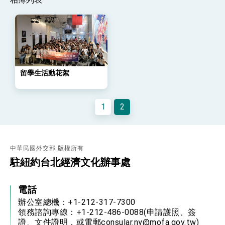
策略小組」跨部會會議
民調顯示多數國人滿意政府外交表現，高度支持
「總合外交」與台歐美日關係深化
總統以「韌性之島，希望之光」為題發表2026新
年談話
總統主持「守護民主台灣國安行動方案」記者
會 強調以實力守護台海和平 以決心掌握國家
命運
留學生活動花絮
變局中 奮起的新臺灣 總統發表國慶演說
總統發表執政周年談話 盼面對未來挑戰 堅持
團結 迎風轉型 穩健前行
1
2
賴總統就職演說影片
總統重要談話
中華民國外交部 版權所有
外交部重要言論
駐紐約台北經濟文化辦事處
我國政府將在美國亞利桑納州設立「駐鳳凰城辦
事處」，進一步深化台美交流合作
電話
辦公室總機：+1-212-317-7300
領務諮詢專線：+1-212-486-0088(申請護照、簽
證、文件證明，或電郵consular.ny@mofa.gov.tw)