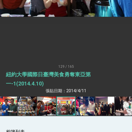
疊加 我輸美2072項產品豁免對等關稅
總統接受「法新社」（AFP）專訪內容
外交部長林佳龍於《外交事務》撰文指出：自由
世界 需要台灣，團結合作方能守護繁榮
外交部長林佳龍出席《台灣光華雜誌》50週年慶
「見證蛻變，分享世界的光華」開幕式，期許數
位轉 型迎向下個50年
總統主持「台美經濟繁榮夥伴對話」記者會 說
明臺美合作三大戰略方向 盼與民主夥伴共同引
領 下一個世代的繁榮
外交部長林佳龍接受印尼「時代雜誌」專訪，闡
述印太安全局勢，籲深化台印尼半導體供應鏈合
129 / 165
作
外交部長林佳龍午宴歡迎美國聯邦參議員蓋耶哥
紐約大學國際日臺灣美食勇奪東亞第
訪問團
外交部長林佳龍接見美國智庫「德國馬歇爾基金
一-1(2014.4.10)
會」訪問團一行，深化跨大西洋戰略夥伴關係
張貼日期：2014/4/11
臺美經貿談判獲階段性成果 卓揆期勉爭取時間完
成「臺美對等貿易協定」簽署
卓揆：臺美關稅談判階段性結果有助臺灣取得有
利戰略地位 全力支持「臺美對等貿易協定」簽署
外交部與數位發展部攜手合作，整合台灣雄厚數
位實力，達成固邦榮邦目標
外交部長林佳龍主持第35次「參與亞太經濟合作
相簿列表