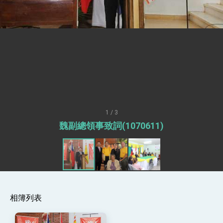
總統接受「法新社」（AFP）專訪內容
外交部長林佳龍於《外交事務》撰文指出：自由
世界 需要台灣，團結合作方能守護繁榮
外交部長林佳龍出席《台灣光華雜誌》50週年慶
「見證蛻變，分享世界的光華」開幕式，期許數
位轉 型迎向下個50年
總統主持「台美經濟繁榮夥伴對話」記者會 說
明臺美合作三大戰略方向 盼與民主夥伴共同引
領 下一個世代的繁榮
外交部長林佳龍接受印尼「時代雜誌」專訪，闡
述印太安全局勢，籲深化台印尼半導體供應鏈合
作
外交部長林佳龍午宴歡迎美國聯邦參議員蓋耶哥
訪問團
1 / 3
外交部長林佳龍接見美國智庫「德國馬歇爾基金
魏副總領事致詞(1070611)
會」訪問團一行，深化跨大西洋戰略夥伴關係
臺美經貿談判獲階段性成果 卓揆期勉爭取時間完
成「臺美對等貿易協定」簽署
卓揆：臺美關稅談判階段性結果有助臺灣取得有
利戰略地位 全力支持「臺美對等貿易協定」簽署
外交部與數位發展部攜手合作，整合台灣雄厚數
位實力，達成固邦榮邦目標
相簿列表
外交部長林佳龍主持第35次「參與亞太經濟合作
策略小組」跨部會會議
民調顯示多數國人滿意政府外交表現，高度支持