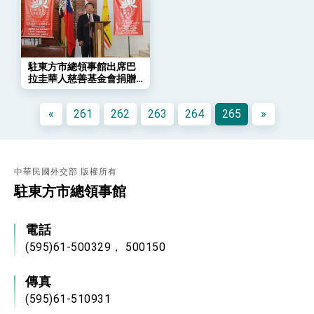
「總合外交」與台歐美日關係深化
總統以「韌性之島，希望之光」為題發表2026新
年談話
總統主持「守護民主台灣國安行動方案」記者
會 強調以實力守護台海和平 以決心掌握國家
駐東方市總領事館出席巴
命運
拉圭華人慈善基金會捐贈
變局中 奮起的新臺灣 總統發表國慶演說
地方政府貧民輪椅儀式
總統發表執政周年談話 盼面對未來挑戰 堅持
«
261
262
263
264
265
»
團結 迎風轉型 穩健前行
賴總統就職演說影片
總統重要談話
中華民國外交部 版權所有
駐東方市總領事館
外交部重要言論
我國政府將在美國亞利桑納州設立「駐鳳凰城辦
事處」，進一步深化台美交流合作
電話
(595)61-500329， 500150
傳真
(595)61-510931