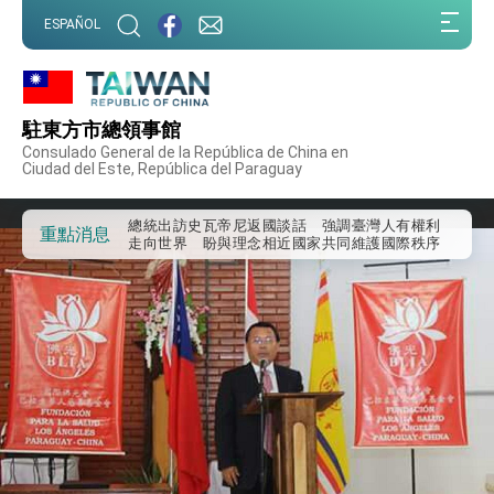
:::
ESPAÑOL
:::
外交部重要言論
我國政府將在美國亞利桑納州設立「駐鳳凰城辦
事處」，進一步深化台美交流合作
駐東方市總領事館
第一屆亞太在宅醫療大會開幕 總統盼分享臺灣
Consulado General de la República de China en
經驗為亞太醫療照護發展開創新里程碑
Ciudad del Este, República del Paraguay
外交部發布WHA文宣影片「台灣醫療點亮世界」
及「台灣智慧醫療與健康產業展」預告短片，向
世界展現台灣守護全球健康的創新能量
總統出訪史瓦帝尼返國談話 強調臺灣人有權利
重點消息
走向世界 盼與理念相近國家共同維護國際秩序
堅定走向世界 賴總統抵達史瓦帝尼王國進行國是
訪問
總統與五院院長新春茶敘 盼化分歧為團結、為
國家邁出合作第一步
總統農曆春節談話
台美貿易協議完成簽署達成6大目標、創5大歷史
性突破 總統強調將以3大面向加速臺灣經濟轉型
升級 籲請立院全力支持並盡速通過
臺美簽署「對等貿易協定」確立對等關稅15%且不
疊加 我輸美2072項產品豁免對等關稅