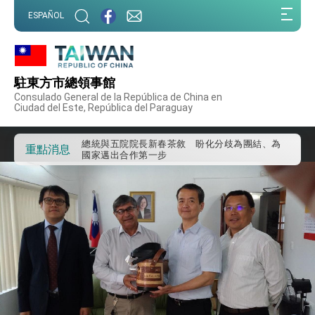
我國政府將在美國亞利桑納州設立「駐鳳凰城辦
:::
事處」，進一步深化台美交流合作
ESPAÑOL
:::
第一屆亞太在宅醫療大會開幕 總統盼分享臺灣
經驗為亞太醫療照護發展開創新里程碑
外交部發布WHA文宣影片「台灣醫療點亮世界」
及「台灣智慧醫療與健康產業展」預告短片，向
駐東方市總領事館
世界展現台灣守護全球健康的創新能量
總統出訪史瓦帝尼返國談話 強調臺灣人有權利
Consulado General de la República de China en
走向世界 盼與理念相近國家共同維護國際秩序
Ciudad del Este, República del Paraguay
堅定走向世界 賴總統抵達史瓦帝尼王國進行國是
訪問
總統與五院院長新春茶敘 盼化分歧為團結、為
重點消息
國家邁出合作第一步
總統農曆春節談話
台美貿易協議完成簽署達成6大目標、創5大歷史
性突破 總統強調將以3大面向加速臺灣經濟轉型
升級 籲請立院全力支持並盡速通過
臺美簽署「對等貿易協定」確立對等關稅15%且不
疊加 我輸美2072項產品豁免對等關稅
總統接受「法新社」（AFP）專訪內容
外交部長林佳龍於《外交事務》撰文指出：自由
世界 需要台灣，團結合作方能守護繁榮
外交部長林佳龍出席《台灣光華雜誌》50週年慶