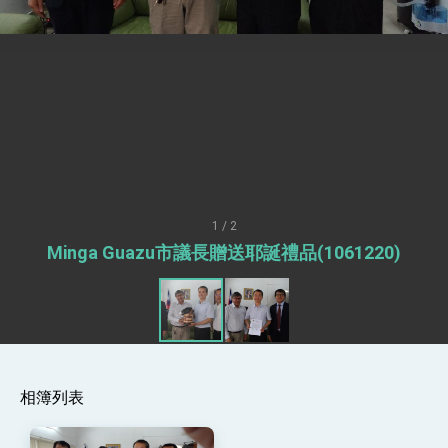
「見證蛻變，分享世界的光華」開幕式，期許數
位轉 型迎向下個50年
總統主持「台美經濟繁榮夥伴對話」記者會 說
明臺美合作三大戰略方向 盼與民主夥伴共同引
領 下一個世代的繁榮
外交部長林佳龍接受印尼「時代雜誌」專訪，闡
述印太安全局勢，籲深化台印尼半導體供應鏈合
作
外交部長林佳龍午宴歡迎美國聯邦參議員蓋耶哥
訪問團
外交部長林佳龍接見美國智庫「德國馬歇爾基金
會」訪問團一行，深化跨大西洋戰略夥伴關係
臺美經貿談判獲階段性成果 卓揆期勉爭取時間完
成「臺美對等貿易協定」簽署
1 / 2
卓揆：臺美關稅談判階段性結果有助臺灣取得有
Minga Guazu市議長贈送耶誕禮品(1061220)
利戰略地位 全力支持「臺美對等貿易協定」簽署
外交部與數位發展部攜手合作，整合台灣雄厚數
位實力，達成固邦榮邦目標
外交部長林佳龍主持第35次「參與亞太經濟合作
策略小組」跨部會會議
民調顯示多數國人滿意政府外交表現，高度支持
「總合外交」與台歐美日關係深化
相簿列表
總統以「韌性之島，希望之光」為題發表2026新
年談話
總統主持「守護民主台灣國安行動方案」記者