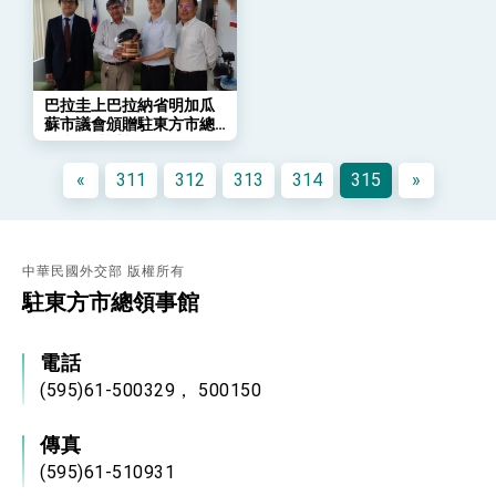
會 強調以實力守護台海和平 以決心掌握國家
命運
變局中 奮起的新臺灣 總統發表國慶演說
總統發表執政周年談話 盼面對未來挑戰 堅持
團結 迎風轉型 穩健前行
巴拉圭上巴拉納省明加瓜
蘇市議會頒贈駐東方市總
賴總統就職演說影片
領事館感謝狀
總統重要談話
«
311
312
313
314
315
»
外交部重要言論
我國政府將在美國亞利桑納州設立「駐鳳凰城辦
事處」，進一步深化台美交流合作
中華民國外交部 版權所有
駐東方市總領事館
電話
(595)61-500329， 500150
傳真
(595)61-510931