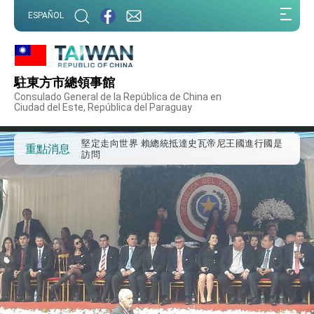
:::
外交部重要言論
ESPAÑOL
:::
我國政府將在美國亞利桑納州設立「駐鳳凰城辦
事處」，進一步深化台美交流合作
第一屆亞太在宅醫療大會開幕 總統盼分享臺灣
經驗為亞太醫療照護發展開創新里程碑
駐東方市總領事館
外交部發布WHA文宣影片「台灣醫療點亮世界」
Consulado General de la República de China en
及「台灣智慧醫療與健康產業展」預告短片，向
Ciudad del Este, República del Paraguay
世界展現台灣守護全球健康的創新能量
總統出訪史瓦帝尼返國談話 強調臺灣人有權利
走向世界 盼與理念相近國家共同維護國際秩序
堅定走向世界 賴總統抵達史瓦帝尼王國進行國是
重點消息
訪問
總統與五院院長新春茶敘 盼化分歧為團結、為
國家邁出合作第一步
總統農曆春節談話
台美貿易協議完成簽署達成6大目標、創5大歷史
性突破 總統強調將以3大面向加速臺灣經濟轉型
升級 籲請立院全力支持並盡速通過
臺美簽署「對等貿易協定」確立對等關稅15%且不
疊加 我輸美2072項產品豁免對等關稅
總統接受「法新社」（AFP）專訪內容
外交部長林佳龍於《外交事務》撰文指出：自由