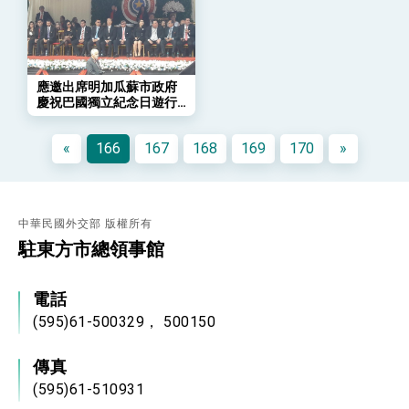
年談話
總統主持「守護民主台灣國安行動方案」記者
會 強調以實力守護台海和平 以決心掌握國家
命運
變局中 奮起的新臺灣 總統發表國慶演說
應邀出席明加瓜蘇市政府
總統發表執政周年談話 盼面對未來挑戰 堅持
慶祝巴國獨立紀念日遊行
團結 迎風轉型 穩健前行
活動
賴總統就職演說影片
«
166
167
168
169
170
»
總統重要談話
外交部重要言論
中華民國外交部 版權所有
我國政府將在美國亞利桑納州設立「駐鳳凰城辦
駐東方市總領事館
事處」，進一步深化台美交流合作
電話
(595)61-500329， 500150
傳真
(595)61-510931