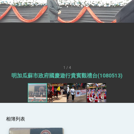
世界 需要台灣，團結合作方能守護繁榮
外交部長林佳龍出席《台灣光華雜誌》50週年慶
「見證蛻變，分享世界的光華」開幕式，期許數
位轉 型迎向下個50年
總統主持「台美經濟繁榮夥伴對話」記者會 說
明臺美合作三大戰略方向 盼與民主夥伴共同引
領 下一個世代的繁榮
外交部長林佳龍接受印尼「時代雜誌」專訪，闡
述印太安全局勢，籲深化台印尼半導體供應鏈合
作
外交部長林佳龍午宴歡迎美國聯邦參議員蓋耶哥
訪問團
外交部長林佳龍接見美國智庫「德國馬歇爾基金
會」訪問團一行，深化跨大西洋戰略夥伴關係
1 / 4
臺美經貿談判獲階段性成果 卓揆期勉爭取時間完
明加瓜蘇市政府國慶遊行貴賓觀禮台(1080513)
成「臺美對等貿易協定」簽署
卓揆：臺美關稅談判階段性結果有助臺灣取得有
利戰略地位 全力支持「臺美對等貿易協定」簽署
外交部與數位發展部攜手合作，整合台灣雄厚數
位實力，達成固邦榮邦目標
外交部長林佳龍主持第35次「參與亞太經濟合作
策略小組」跨部會會議
相簿列表
民調顯示多數國人滿意政府外交表現，高度支持
「總合外交」與台歐美日關係深化
總統以「韌性之島，希望之光」為題發表2026新