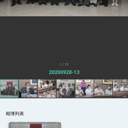
總統接受「法新社」（AFP）專訪內容
外交部長林佳龍於《外交事務》撰文指出：自由
世界 需要台灣，團結合作方能守護繁榮
外交部長林佳龍出席《台灣光華雜誌》50週年慶
「見證蛻變，分享世界的光華」開幕式，期許數
位轉 型迎向下個50年
總統主持「台美經濟繁榮夥伴對話」記者會 說
明臺美合作三大戰略方向 盼與民主夥伴共同引
領 下一個世代的繁榮
外交部長林佳龍接受印尼「時代雜誌」專訪，闡
述印太安全局勢，籲深化台印尼半導體供應鏈合
作
外交部長林佳龍午宴歡迎美國聯邦參議員蓋耶哥
訪問團
1 / 15
外交部長林佳龍接見美國智庫「德國馬歇爾基金
20200928-13
會」訪問團一行，深化跨大西洋戰略夥伴關係
臺美經貿談判獲階段性成果 卓揆期勉爭取時間完
成「臺美對等貿易協定」簽署
卓揆：臺美關稅談判階段性結果有助臺灣取得有
利戰略地位 全力支持「臺美對等貿易協定」簽署
外交部與數位發展部攜手合作，整合台灣雄厚數
位實力，達成固邦榮邦目標
相簿列表
外交部長林佳龍主持第35次「參與亞太經濟合作
策略小組」跨部會會議
民調顯示多數國人滿意政府外交表現，高度支持