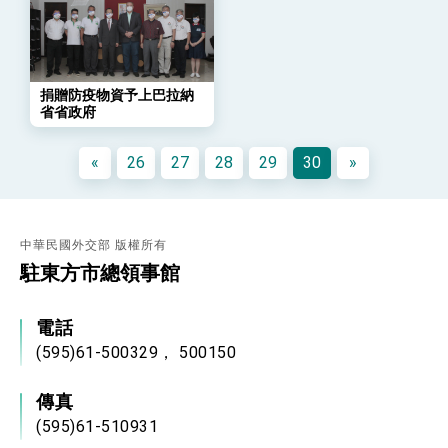
「總合外交」與台歐美日關係深化
總統以「韌性之島，希望之光」為題發表2026新
年談話
總統主持「守護民主台灣國安行動方案」記者
會 強調以實力守護台海和平 以決心掌握國家
捐贈防疫物資予上巴拉納
命運
省省政府
變局中 奮起的新臺灣 總統發表國慶演說
總統發表執政周年談話 盼面對未來挑戰 堅持
«
26
27
28
29
30
»
團結 迎風轉型 穩健前行
賴總統就職演說影片
總統重要談話
中華民國外交部 版權所有
駐東方市總領事館
外交部重要言論
我國政府將在美國亞利桑納州設立「駐鳳凰城辦
事處」，進一步深化台美交流合作
電話
(595)61-500329， 500150
傳真
(595)61-510931