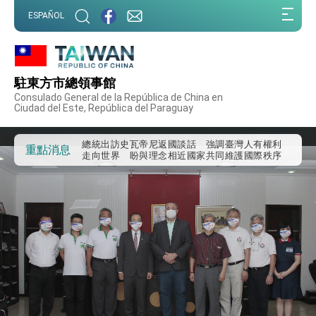
:::
ESPAÑOL
:::
外交部重要言論
我國政府將在美國亞利桑納州設立「駐鳳凰城辦
事處」，進一步深化台美交流合作
駐東方市總領事館
第一屆亞太在宅醫療大會開幕 總統盼分享臺灣
Consulado General de la República de China en
經驗為亞太醫療照護發展開創新里程碑
Ciudad del Este, República del Paraguay
外交部發布WHA文宣影片「台灣醫療點亮世界」
及「台灣智慧醫療與健康產業展」預告短片，向
世界展現台灣守護全球健康的創新能量
總統出訪史瓦帝尼返國談話 強調臺灣人有權利
重點消息
走向世界 盼與理念相近國家共同維護國際秩序
堅定走向世界 賴總統抵達史瓦帝尼王國進行國是
訪問
總統與五院院長新春茶敘 盼化分歧為團結、為
國家邁出合作第一步
總統農曆春節談話
台美貿易協議完成簽署達成6大目標、創5大歷史
性突破 總統強調將以3大面向加速臺灣經濟轉型
升級 籲請立院全力支持並盡速通過
臺美簽署「對等貿易協定」確立對等關稅15%且不
疊加 我輸美2072項產品豁免對等關稅