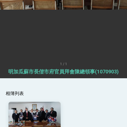
總統接受「法新社」（AFP）專訪內容
外交部長林佳龍於《外交事務》撰文指出：自由
世界 需要台灣，團結合作方能守護繁榮
外交部長林佳龍出席《台灣光華雜誌》50週年慶
「見證蛻變，分享世界的光華」開幕式，期許數
位轉 型迎向下個50年
總統主持「台美經濟繁榮夥伴對話」記者會 說
明臺美合作三大戰略方向 盼與民主夥伴共同引
領 下一個世代的繁榮
外交部長林佳龍接受印尼「時代雜誌」專訪，闡
述印太安全局勢，籲深化台印尼半導體供應鏈合
作
副總統接見美參議員蓋耶哥 強調美國是臺灣重
要合作夥伴
1 / 1
外交部長林佳龍午宴歡迎美國聯邦參議員蓋耶哥
明加瓜蘇市長偕市府官員拜會陳總領事(1070903)
訪問團
外交部長林佳龍接見美國智庫「德國馬歇爾基金
會」訪問團一行，深化跨大西洋戰略夥伴關係
臺美經貿談判獲階段性成果 卓揆期勉爭取時間完
相簿列表
成「臺美對等貿易協定」簽署
卓揆：臺美關稅談判階段性結果有助臺灣取得有
利戰略地位 全力支持「臺美對等貿易協定」簽署
外交部與數位發展部攜手合作，整合台灣雄厚數
位實力，達成固邦榮邦目標
外交部長林佳龍主持第35次「參與亞太經濟合作