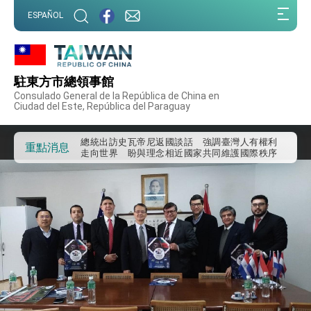
:::
ESPAÑOL
:::
外交部重要言論
我國政府將在美國亞利桑納州設立「駐鳳凰城辦
事處」，進一步深化台美交流合作
駐東方市總領事館
第一屆亞太在宅醫療大會開幕 總統盼分享臺灣
Consulado General de la República de China en
經驗為亞太醫療照護發展開創新里程碑
Ciudad del Este, República del Paraguay
外交部發布WHA文宣影片「台灣醫療點亮世界」
及「台灣智慧醫療與健康產業展」預告短片，向
世界展現台灣守護全球健康的創新能量
總統出訪史瓦帝尼返國談話 強調臺灣人有權利
重點消息
走向世界 盼與理念相近國家共同維護國際秩序
堅定走向世界 賴總統抵達史瓦帝尼王國進行國是
訪問
總統與五院院長新春茶敘 盼化分歧為團結、為
國家邁出合作第一步
總統農曆春節談話
台美貿易協議完成簽署達成6大目標、創5大歷史
性突破 總統強調將以3大面向加速臺灣經濟轉型
升級 籲請立院全力支持並盡速通過
臺美簽署「對等貿易協定」確立對等關稅15%且不
疊加 我輸美2072項產品豁免對等關稅