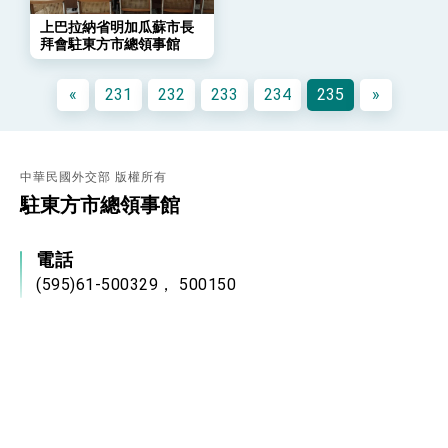
策略小組」跨部會會議
上巴拉納省明加瓜蘇市長
民調顯示多數國人滿意政府外交表現，高度支持
拜會駐東方市總領事館
「總合外交」與台歐美日關係深化
總統以「韌性之島，希望之光」為題發表2026新
年談話
«
231
232
233
234
235
»
總統主持「守護民主台灣國安行動方案」記者
會 強調以實力守護台海和平 以決心掌握國家
命運
變局中 奮起的新臺灣 總統發表國慶演說
中華民國外交部 版權所有
總統發表執政周年談話 盼面對未來挑戰 堅持
駐東方市總領事館
團結 迎風轉型 穩健前行
賴總統就職演說影片
電話
總統重要談話
(595)61-500329， 500150
外交部重要言論
傳真
我國政府將在美國亞利桑納州設立「駐鳳凰城辦
(595)61-510931
事處」，進一步深化台美交流合作
地址
Avda. del Lago , Barrio Boqueron II , Ciudad del