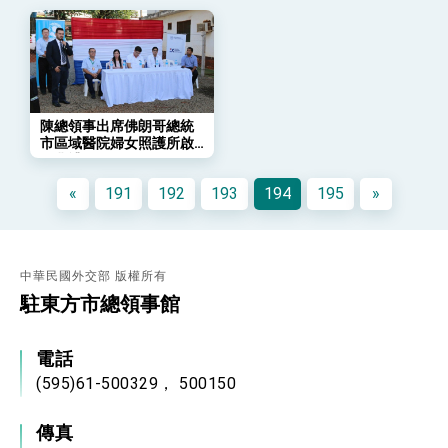
「總合外交」與台歐美日關係深化
總統以「韌性之島，希望之光」為題發表2026新
年談話
總統主持「守護民主台灣國安行動方案」記者
會 強調以實力守護台海和平 以決心掌握國家
命運
變局中 奮起的新臺灣 總統發表國慶演說
陳總領事出席佛朗哥總統
市區域醫院婦女照護所啟
總統發表執政周年談話 盼面對未來挑戰 堅持
用典禮
團結 迎風轉型 穩健前行
«
191
192
193
194
195
»
賴總統就職演說影片
總統重要談話
中華民國外交部 版權所有
外交部重要言論
駐東方市總領事館
我國政府將在美國亞利桑納州設立「駐鳳凰城辦
事處」，進一步深化台美交流合作
電話
(595)61-500329， 500150
傳真