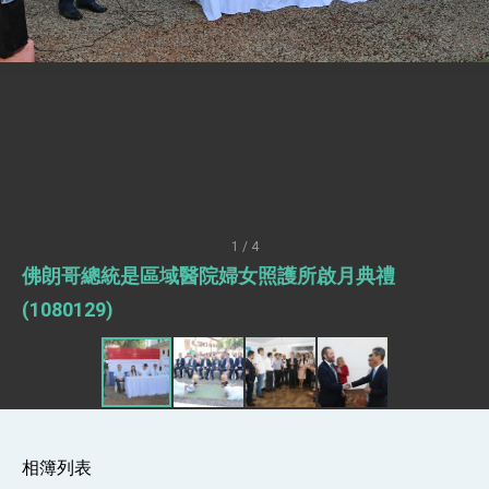
世界 需要台灣，團結合作方能守護繁榮
外交部長林佳龍出席《台灣光華雜誌》50週年慶
「見證蛻變，分享世界的光華」開幕式，期許數
位轉 型迎向下個50年
總統主持「台美經濟繁榮夥伴對話」記者會 說
明臺美合作三大戰略方向 盼與民主夥伴共同引
領 下一個世代的繁榮
外交部長林佳龍接受印尼「時代雜誌」專訪，闡
述印太安全局勢，籲深化台印尼半導體供應鏈合
作
副總統接見美參議員蓋耶哥 強調美國是臺灣重
要合作夥伴
外交部長林佳龍午宴歡迎美國聯邦參議員蓋耶哥
訪問團
1 / 4
外交部長林佳龍接見美國智庫「德國馬歇爾基金
佛朗哥總統是區域醫院婦女照護所啟月典禮
會」訪問團一行，深化跨大西洋戰略夥伴關係
臺美經貿談判獲階段性成果 卓揆期勉爭取時間完
(1080129)
成「臺美對等貿易協定」簽署
卓揆：臺美關稅談判階段性結果有助臺灣取得有
利戰略地位 全力支持「臺美對等貿易協定」簽署
外交部與數位發展部攜手合作，整合台灣雄厚數
位實力，達成固邦榮邦目標
外交部長林佳龍主持第35次「參與亞太經濟合作
策略小組」跨部會會議
相簿列表
民調顯示多數國人滿意政府外交表現，高度支持