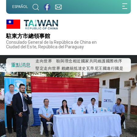
:::
外交部重要言論
ESPAÑOL
:::
我國政府將在美國亞利桑納州設立「駐鳳凰城辦
事處」，進一步深化台美交流合作
第一屆亞太在宅醫療大會開幕 總統盼分享臺灣
經驗為亞太醫療照護發展開創新里程碑
駐東方市總領事館
外交部發布WHA文宣影片「台灣醫療點亮世界」
Consulado General de la República de China en
及「台灣智慧醫療與健康產業展」預告短片，向
Ciudad del Este, República del Paraguay
世界展現台灣守護全球健康的創新能量
總統出訪史瓦帝尼返國談話 強調臺灣人有權利
走向世界 盼與理念相近國家共同維護國際秩序
堅定走向世界 賴總統抵達史瓦帝尼王國進行國是
重點消息
訪問
總統與五院院長新春茶敘 盼化分歧為團結、為
國家邁出合作第一步
總統農曆春節談話
台美貿易協議完成簽署達成6大目標、創5大歷史
性突破 總統強調將以3大面向加速臺灣經濟轉型
升級 籲請立院全力支持並盡速通過
臺美簽署「對等貿易協定」確立對等關稅15%且不
疊加 我輸美2072項產品豁免對等關稅
總統接受「法新社」（AFP）專訪內容
外交部長林佳龍於《外交事務》撰文指出：自由