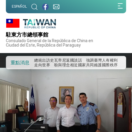
:::
ESPAÑOL
:::
外交部重要言論
我國政府將在美國亞利桑納州設立「駐鳳凰城辦
事處」，進一步深化台美交流合作
駐東方市總領事館
第一屆亞太在宅醫療大會開幕 總統盼分享臺灣
Consulado General de la República de China en
經驗為亞太醫療照護發展開創新里程碑
Ciudad del Este, República del Paraguay
外交部發布WHA文宣影片「台灣醫療點亮世界」
及「台灣智慧醫療與健康產業展」預告短片，向
世界展現台灣守護全球健康的創新能量
總統出訪史瓦帝尼返國談話 強調臺灣人有權利
重點消息
走向世界 盼與理念相近國家共同維護國際秩序
堅定走向世界 賴總統抵達史瓦帝尼王國進行國是
訪問
總統與五院院長新春茶敘 盼化分歧為團結、為
國家邁出合作第一步
總統農曆春節談話
台美貿易協議完成簽署達成6大目標、創5大歷史
性突破 總統強調將以3大面向加速臺灣經濟轉型
升級 籲請立院全力支持並盡速通過
臺美簽署「對等貿易協定」確立對等關稅15%且不
疊加 我輸美2072項產品豁免對等關稅