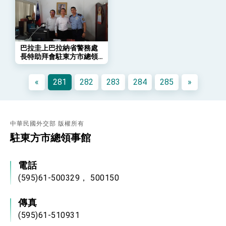
策略小組」跨部會會議
民調顯示多數國人滿意政府外交表現，高度支持
「總合外交」與台歐美日關係深化
總統以「韌性之島，希望之光」為題發表2026新
年談話
巴拉圭上巴拉納省警務處
總統主持「守護民主台灣國安行動方案」記者
長特助拜會駐東方市總領
會 強調以實力守護台海和平 以決心掌握國家
事館
命運
變局中 奮起的新臺灣 總統發表國慶演說
«
281
282
283
284
285
»
總統發表執政周年談話 盼面對未來挑戰 堅持
團結 迎風轉型 穩健前行
賴總統就職演說影片
中華民國外交部 版權所有
駐東方市總領事館
總統重要談話
外交部重要言論
電話
我國政府將在美國亞利桑納州設立「駐鳳凰城辦
(595)61-500329， 500150
事處」，進一步深化台美交流合作
傳真
(595)61-510931