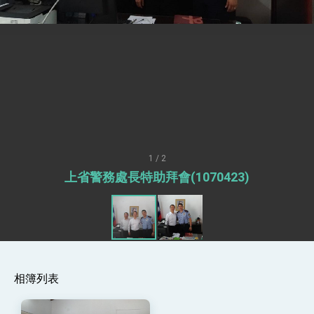
總統接受「法新社」（AFP）專訪內容
外交部長林佳龍於《外交事務》撰文指出：自由
世界 需要台灣，團結合作方能守護繁榮
外交部長林佳龍出席《台灣光華雜誌》50週年慶
「見證蛻變，分享世界的光華」開幕式，期許數
位轉 型迎向下個50年
總統主持「台美經濟繁榮夥伴對話」記者會 說
明臺美合作三大戰略方向 盼與民主夥伴共同引
領 下一個世代的繁榮
外交部長林佳龍接受印尼「時代雜誌」專訪，闡
述印太安全局勢，籲深化台印尼半導體供應鏈合
作
副總統接見美參議員蓋耶哥 強調美國是臺灣重
要合作夥伴
1 / 2
外交部長林佳龍午宴歡迎美國聯邦參議員蓋耶哥
上省警務處長特助拜會(1070423)
訪問團
外交部長林佳龍接見美國智庫「德國馬歇爾基金
會」訪問團一行，深化跨大西洋戰略夥伴關係
臺美經貿談判獲階段性成果 卓揆期勉爭取時間完
成「臺美對等貿易協定」簽署
卓揆：臺美關稅談判階段性結果有助臺灣取得有
利戰略地位 全力支持「臺美對等貿易協定」簽署
相簿列表
外交部與數位發展部攜手合作，整合台灣雄厚數
位實力，達成固邦榮邦目標
外交部長林佳龍主持第35次「參與亞太經濟合作