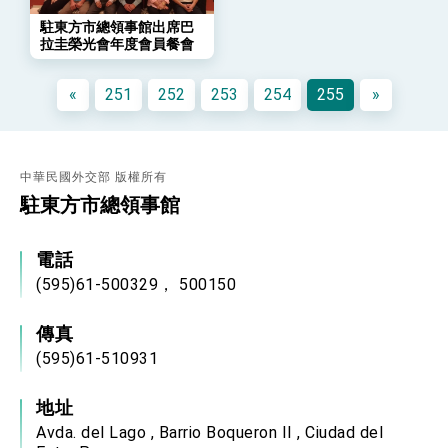
年談話
駐東方市總領事館出席巴
總統主持「守護民主台灣國安行動方案」記者
拉圭榮光會年度會員餐會
會 強調以實力守護台海和平 以決心掌握國家
命運
變局中 奮起的新臺灣 總統發表國慶演說
«
251
252
253
254
255
»
總統發表執政周年談話 盼面對未來挑戰 堅持
團結 迎風轉型 穩健前行
賴總統就職演說影片
中華民國外交部 版權所有
總統重要談話
駐東方市總領事館
外交部重要言論
電話
我國政府將在美國亞利桑納州設立「駐鳳凰城辦
(595)61-500329， 500150
事處」，進一步深化台美交流合作
傳真
(595)61-510931
地址
Avda. del Lago , Barrio Boqueron II , Ciudad del