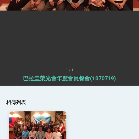
「見證蛻變，分享世界的光華」開幕式，期許數
位轉 型迎向下個50年
總統主持「台美經濟繁榮夥伴對話」記者會 說
明臺美合作三大戰略方向 盼與民主夥伴共同引
領 下一個世代的繁榮
外交部長林佳龍接受印尼「時代雜誌」專訪，闡
述印太安全局勢，籲深化台印尼半導體供應鏈合
作
副總統接見美參議員蓋耶哥 強調美國是臺灣重
要合作夥伴
外交部長林佳龍午宴歡迎美國聯邦參議員蓋耶哥
訪問團
外交部長林佳龍接見美國智庫「德國馬歇爾基金
會」訪問團一行，深化跨大西洋戰略夥伴關係
1 / 1
臺美經貿談判獲階段性成果 卓揆期勉爭取時間完
巴拉圭榮光會年度會員餐會(1070719)
成「臺美對等貿易協定」簽署
卓揆：臺美關稅談判階段性結果有助臺灣取得有
利戰略地位 全力支持「臺美對等貿易協定」簽署
外交部與數位發展部攜手合作，整合台灣雄厚數
相簿列表
位實力，達成固邦榮邦目標
外交部長林佳龍主持第35次「參與亞太經濟合作
策略小組」跨部會會議
民調顯示多數國人滿意政府外交表現，高度支持
「總合外交」與台歐美日關係深化
總統以「韌性之島，希望之光」為題發表2026新