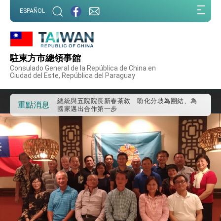
我國政府將在美國亞利桑納州設立「駐鳳凰城辦
:::
事處」，進一步深化台美交流合作
ESPAÑOL
:::
第一屆亞太在宅醫療大會開幕 總統盼分享臺灣
經驗為亞太醫療照護發展開創新里程碑
外交部發布WHA文宣影片「台灣醫療點亮世界」
及「台灣智慧醫療與健康產業展」預告短片，向
駐東方市總領事館
世界展現台灣守護全球健康的創新能量
總統出訪史瓦帝尼返國談話 強調臺灣人有權利
Consulado General de la República de China en
走向世界 盼與理念相近國家共同維護國際秩序
Ciudad del Este, República del Paraguay
堅定走向世界 賴總統抵達史瓦帝尼王國進行國是
訪問
總統與五院院長新春茶敘 盼化分歧為團結、為
重點消息
國家邁出合作第一步
總統農曆春節談話
台美貿易協議完成簽署達成6大目標、創5大歷史
性突破 總統強調將以3大面向加速臺灣經濟轉型
升級 籲請立院全力支持並盡速通過
臺美簽署「對等貿易協定」確立對等關稅15%且不
疊加 我輸美2072項產品豁免對等關稅
總統接受「法新社」（AFP）專訪內容
外交部長林佳龍於《外交事務》撰文指出：自由
世界 需要台灣，團結合作方能守護繁榮
外交部長林佳龍出席《台灣光華雜誌》50週年慶