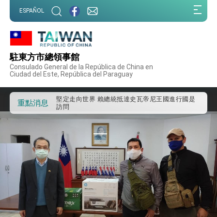
:::
外交部重要言論
ESPAÑOL
:::
我國政府將在美國亞利桑納州設立「駐鳳凰城辦
事處」，進一步深化台美交流合作
第一屆亞太在宅醫療大會開幕 總統盼分享臺灣
經驗為亞太醫療照護發展開創新里程碑
駐東方市總領事館
外交部發布WHA文宣影片「台灣醫療點亮世界」
Consulado General de la República de China en
及「台灣智慧醫療與健康產業展」預告短片，向
Ciudad del Este, República del Paraguay
世界展現台灣守護全球健康的創新能量
總統出訪史瓦帝尼返國談話 強調臺灣人有權利
走向世界 盼與理念相近國家共同維護國際秩序
堅定走向世界 賴總統抵達史瓦帝尼王國進行國是
重點消息
訪問
總統與五院院長新春茶敘 盼化分歧為團結、為
國家邁出合作第一步
總統農曆春節談話
台美貿易協議完成簽署達成6大目標、創5大歷史
性突破 總統強調將以3大面向加速臺灣經濟轉型
升級 籲請立院全力支持並盡速通過
臺美簽署「對等貿易協定」確立對等關稅15%且不
疊加 我輸美2072項產品豁免對等關稅
總統接受「法新社」（AFP）專訪內容
外交部長林佳龍於《外交事務》撰文指出：自由