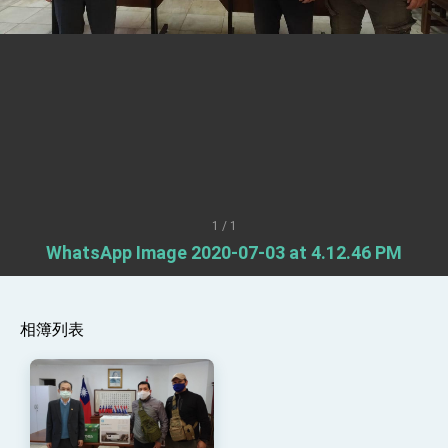
世界 需要台灣，團結合作方能守護繁榮
外交部長林佳龍出席《台灣光華雜誌》50週年慶
「見證蛻變，分享世界的光華」開幕式，期許數
位轉 型迎向下個50年
總統主持「台美經濟繁榮夥伴對話」記者會 說
明臺美合作三大戰略方向 盼與民主夥伴共同引
領 下一個世代的繁榮
外交部長林佳龍接受印尼「時代雜誌」專訪，闡
述印太安全局勢，籲深化台印尼半導體供應鏈合
作
外交部長林佳龍午宴歡迎美國聯邦參議員蓋耶哥
訪問團
外交部長林佳龍接見美國智庫「德國馬歇爾基金
會」訪問團一行，深化跨大西洋戰略夥伴關係
1 / 1
臺美經貿談判獲階段性成果 卓揆期勉爭取時間完
WhatsApp Image 2020-07-03 at 4.12.46 PM
成「臺美對等貿易協定」簽署
卓揆：臺美關稅談判階段性結果有助臺灣取得有
利戰略地位 全力支持「臺美對等貿易協定」簽署
外交部與數位發展部攜手合作，整合台灣雄厚數
相簿列表
位實力，達成固邦榮邦目標
外交部長林佳龍主持第35次「參與亞太經濟合作
策略小組」跨部會會議
民調顯示多數國人滿意政府外交表現，高度支持
「總合外交」與台歐美日關係深化
總統以「韌性之島，希望之光」為題發表2026新