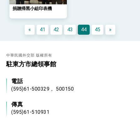
年談話
捐贈掃黑小組印表機
總統主持「守護民主台灣國安行動方案」記者
會 強調以實力守護台海和平 以決心掌握國家
命運
變局中 奮起的新臺灣 總統發表國慶演說
«
41
42
43
44
45
»
總統發表執政周年談話 盼面對未來挑戰 堅持
團結 迎風轉型 穩健前行
賴總統就職演說影片
中華民國外交部 版權所有
總統重要談話
駐東方市總領事館
外交部重要言論
電話
我國政府將在美國亞利桑納州設立「駐鳳凰城辦
(595)61-500329， 500150
事處」，進一步深化台美交流合作
傳真
(595)61-510931
地址
Avda. del Lago , Barrio Boqueron II , Ciudad del