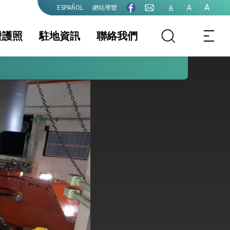
護全球健康的創新能量
A
A
網站導覽
A
ESPAÑOL
證護照
駐地資訊
聯絡我們
務資訊
證及入境須知
護照
駐地基本資料
簽證
生活資訊
件證明
保及性平諮詢機
行事曆
院全力支持並盡速通過
式，期許數位轉 型迎向下個50年
繁榮