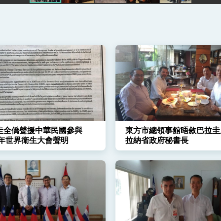
凰城辦事處」，進一步深化台美交流合作
圭全僑聲援中華民國參與
東方市總領事館晤敘巴拉圭
18年世界衛生大會聲明
拉納省政府秘書長