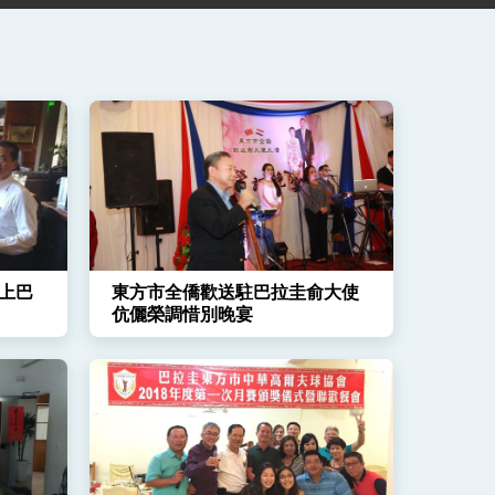
上巴
東方市全僑歡送駐巴拉圭俞大使
伉儷榮調惜別晚宴