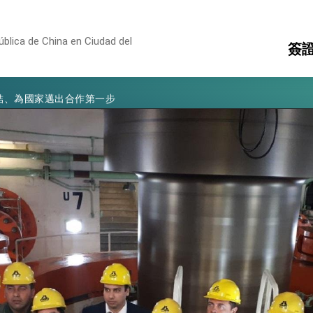
亮世界」及「台灣智慧醫療與健康產業展」預告短片，向世界展現台灣守
有權利走向世界 盼與理念相近國家共同維護國際秩序
blica de China en Ciudad del
簽
行國是訪問
結、為國家邁出合作第一步
領
簽
文
消
構
大歷史性突破 總統強調將以3大面向加速臺灣經濟轉型升級 籲請立
%且不疊加 我輸美2072項產品豁免對等關稅
：自由世界 需要台灣，團結合作方能守護繁榮
外交部長林佳龍出席《台灣光華雜誌》50週年慶「見證蛻變，分享世界的光華」開幕
會 說明臺美合作三大戰略方向 盼與民主夥伴共同引領 下一個世代的