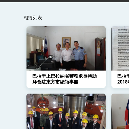
賴總統就職演說影片
相簿列表
總統重要談話
外交部重要言論
我國政府將在美國亞利桑納州設立「駐鳳
巴拉圭上巴拉納省警務處長特助
巴拉
拜會駐東方市總領事館
20