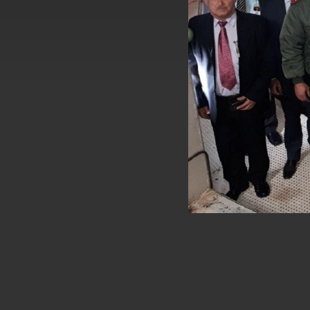
外交部長林佳龍接受印尼「時代雜誌」專
外交部長林佳龍午宴歡迎美國聯邦參議員
外交部長林佳龍接見美國智庫「德國馬歇
臺美經貿談判獲階段性成果 卓揆期勉爭取
卓揆：臺美關稅談判階段性結果有助臺灣
外交部與數位發展部攜手合作，整合台灣
外交部長林佳龍主持第35次「參與亞太經
民調顯示多數國人滿意政府外交表現，高
總統主持「守護民主台灣國安行動方案」
變局中 奮起的新臺灣 總統發表國慶演
總統發表執政周年談話 盼面對未來挑戰