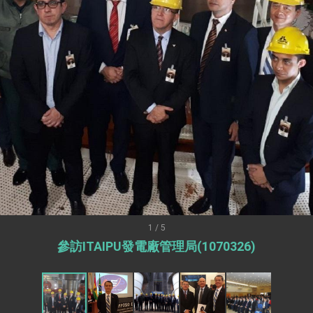
訪，闡述印太安全局勢，籲深化台印尼半導體供應鏈合作
蓋耶哥訪問團
爾基金會」訪問團一行，深化跨大西洋戰略夥伴關係
時間完成「臺美對等貿易協定」簽署
取得有利戰略地位 全力支持「臺美對等貿易協定」簽署
雄厚數位實力，達成固邦榮邦目標
濟合作策略小組」跨部會會議
度支持「總合外交」與台歐美日關係深化
總統以「韌性之島，希望之光」為題發表2026新 年談話
1 / 5
參訪ITAIPU發電廠管理局(1070326)
記者會 強調以實力守護台海和平 以決心掌握國家命運
說
 堅持團結 迎風轉型 穩健前行