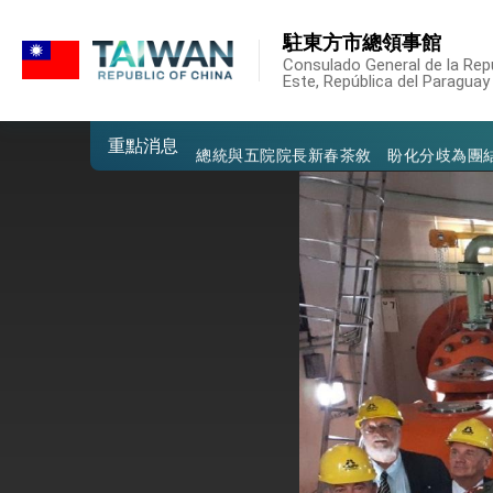
:::
外交部發布WHA文宣影片「台灣醫療點
駐東方市總領事館
:::
總統出訪史瓦帝尼返國談話 強調臺灣人
Consulado General de la Repú
Este, República del Paraguay
堅定走向世界 賴總統抵達史瓦帝尼王國進
重點消息
總統與五院院長新春茶敘 盼化分歧為團
總統農曆春節談話
台美貿易協議完成簽署達成6大目標、創5
臺美簽署「對等貿易協定」確立對等關稅15
總統接受「法新社」（AFP）專訪內容
外交部長林佳龍於《外交事務》撰文指出
總統主持「台美經濟繁榮夥伴對話」記者