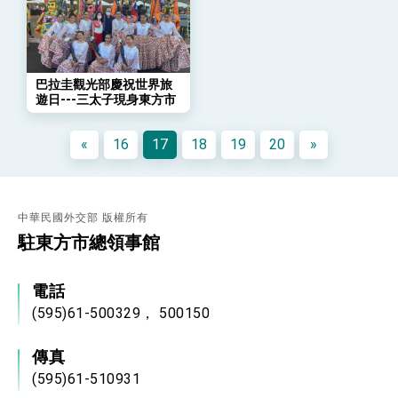
策略小組」跨部會會議
民調顯示多數國人滿意政府外交表現，高度支持
「總合外交」與台歐美日關係深化
總統以「韌性之島，希望之光」為題發表2026新
年談話
巴拉圭觀光部慶祝世界旅
總統主持「守護民主台灣國安行動方案」記者
遊日---三太子現身東方市
會 強調以實力守護台海和平 以決心掌握國家
命運
變局中 奮起的新臺灣 總統發表國慶演說
«
16
17
18
19
20
»
總統發表執政周年談話 盼面對未來挑戰 堅持
團結 迎風轉型 穩健前行
賴總統就職演說影片
中華民國外交部 版權所有
駐東方市總領事館
總統重要談話
外交部重要言論
電話
我國政府將在美國亞利桑納州設立「駐鳳凰城辦
(595)61-500329， 500150
事處」，進一步深化台美交流合作
傳真
(595)61-510931