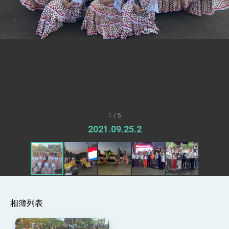
總統接受「法新社」（AFP）專訪內容
外交部長林佳龍於《外交事務》撰文指出：自由
世界 需要台灣，團結合作方能守護繁榮
外交部長林佳龍出席《台灣光華雜誌》50週年慶
「見證蛻變，分享世界的光華」開幕式，期許數
位轉 型迎向下個50年
總統主持「台美經濟繁榮夥伴對話」記者會 說
明臺美合作三大戰略方向 盼與民主夥伴共同引
領 下一個世代的繁榮
外交部長林佳龍接受印尼「時代雜誌」專訪，闡
述印太安全局勢，籲深化台印尼半導體供應鏈合
作
副總統接見美參議員蓋耶哥 強調美國是臺灣重
要合作夥伴
1 / 5
外交部長林佳龍午宴歡迎美國聯邦參議員蓋耶哥
2021.09.25.2
訪問團
外交部長林佳龍接見美國智庫「德國馬歇爾基金
會」訪問團一行，深化跨大西洋戰略夥伴關係
臺美經貿談判獲階段性成果 卓揆期勉爭取時間完
成「臺美對等貿易協定」簽署
卓揆：臺美關稅談判階段性結果有助臺灣取得有
利戰略地位 全力支持「臺美對等貿易協定」簽署
相簿列表
外交部與數位發展部攜手合作，整合台灣雄厚數
位實力，達成固邦榮邦目標
外交部長林佳龍主持第35次「參與亞太經濟合作