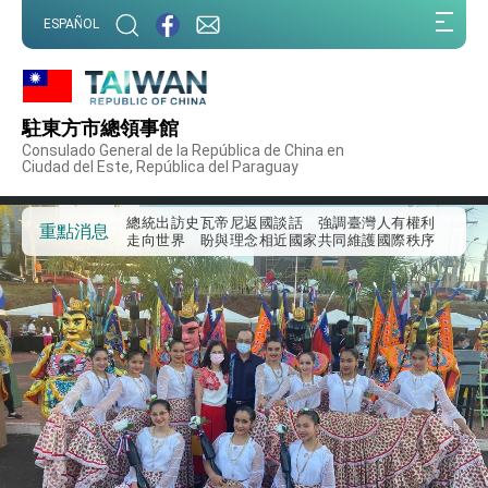
:::
ESPAÑOL
:::
外交部重要言論
我國政府將在美國亞利桑納州設立「駐鳳凰城辦
事處」，進一步深化台美交流合作
駐東方市總領事館
第一屆亞太在宅醫療大會開幕 總統盼分享臺灣
Consulado General de la República de China en
經驗為亞太醫療照護發展開創新里程碑
Ciudad del Este, República del Paraguay
外交部發布WHA文宣影片「台灣醫療點亮世界」
及「台灣智慧醫療與健康產業展」預告短片，向
世界展現台灣守護全球健康的創新能量
總統出訪史瓦帝尼返國談話 強調臺灣人有權利
重點消息
走向世界 盼與理念相近國家共同維護國際秩序
堅定走向世界 賴總統抵達史瓦帝尼王國進行國是
訪問
總統與五院院長新春茶敘 盼化分歧為團結、為
國家邁出合作第一步
總統農曆春節談話
台美貿易協議完成簽署達成6大目標、創5大歷史
性突破 總統強調將以3大面向加速臺灣經濟轉型
升級 籲請立院全力支持並盡速通過
臺美簽署「對等貿易協定」確立對等關稅15%且不
疊加 我輸美2072項產品豁免對等關稅