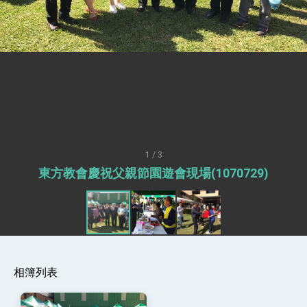
總統接受「法新社」（AFP）專訪內容
外交部長林佳龍於《外交事務》撰文指出：自由
世界 需要台灣，團結合作方能守護繁榮
外交部長林佳龍出席《台灣光華雜誌》50週年慶
「見證蛻變，分享世界的光華」開幕式，期許數
位轉 型迎向下個50年
總統主持「台美經濟繁榮夥伴對話」記者會 說
明臺美合作三大戰略方向 盼與民主夥伴共同引
領 下一個世代的繁榮
外交部長林佳龍接受印尼「時代雜誌」專訪，闡
述印太安全局勢，籲深化台印尼半導體供應鏈合
作
外交部長林佳龍午宴歡迎美國聯邦參議員蓋耶哥
訪問團
1 / 3
外交部長林佳龍接見美國智庫「德國馬歇爾基金
東方教會慶祝父親節園遊會現場(1070729)
會」訪問團一行，深化跨大西洋戰略夥伴關係
臺美經貿談判獲階段性成果 卓揆期勉爭取時間完
成「臺美對等貿易協定」簽署
卓揆：臺美關稅談判階段性結果有助臺灣取得有
利戰略地位 全力支持「臺美對等貿易協定」簽署
外交部與數位發展部攜手合作，整合台灣雄厚數
位實力，達成固邦榮邦目標
相簿列表
外交部長林佳龍主持第35次「參與亞太經濟合作
策略小組」跨部會會議
民調顯示多數國人滿意政府外交表現，高度支持