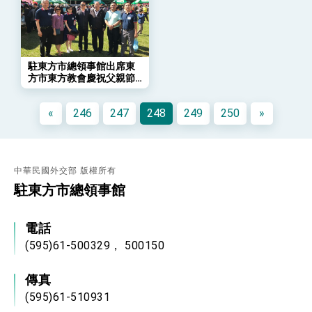
「總合外交」與台歐美日關係深化
總統以「韌性之島，希望之光」為題發表2026新
年談話
總統主持「守護民主台灣國安行動方案」記者
會 強調以實力守護台海和平 以決心掌握國家
駐東方市總領事館出席東
命運
方市東方教會慶祝父親節
變局中 奮起的新臺灣 總統發表國慶演說
園遊會
總統發表執政周年談話 盼面對未來挑戰 堅持
«
246
247
248
249
250
»
團結 迎風轉型 穩健前行
賴總統就職演說影片
總統重要談話
中華民國外交部 版權所有
駐東方市總領事館
外交部重要言論
我國政府將在美國亞利桑納州設立「駐鳳凰城辦
事處」，進一步深化台美交流合作
電話
(595)61-500329， 500150
傳真
(595)61-510931