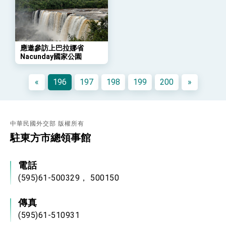
年談話
總統主持「守護民主台灣國安行動方案」記者
會 強調以實力守護台海和平 以決心掌握國家
命運
變局中 奮起的新臺灣 總統發表國慶演說
應邀參訪上巴拉娜省
總統發表執政周年談話 盼面對未來挑戰 堅持
Nacunday國家公園
團結 迎風轉型 穩健前行
賴總統就職演說影片
«
196
197
198
199
200
»
總統重要談話
外交部重要言論
中華民國外交部 版權所有
我國政府將在美國亞利桑納州設立「駐鳳凰城辦
駐東方市總領事館
事處」，進一步深化台美交流合作
電話
(595)61-500329， 500150
傳真
(595)61-510931