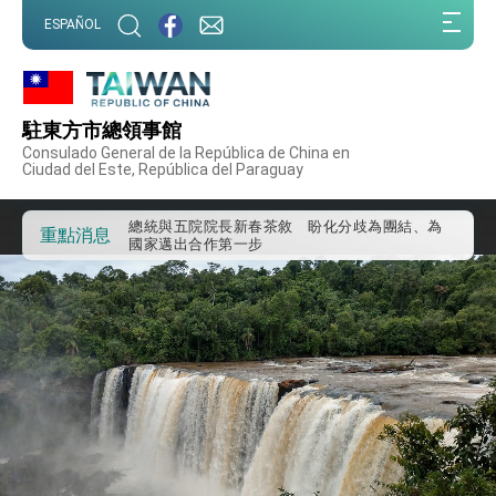
我國政府將在美國亞利桑納州設立「駐鳳凰城辦
:::
事處」，進一步深化台美交流合作
ESPAÑOL
:::
第一屆亞太在宅醫療大會開幕 總統盼分享臺灣
經驗為亞太醫療照護發展開創新里程碑
外交部發布WHA文宣影片「台灣醫療點亮世界」
及「台灣智慧醫療與健康產業展」預告短片，向
駐東方市總領事館
世界展現台灣守護全球健康的創新能量
總統出訪史瓦帝尼返國談話 強調臺灣人有權利
Consulado General de la República de China en
走向世界 盼與理念相近國家共同維護國際秩序
Ciudad del Este, República del Paraguay
堅定走向世界 賴總統抵達史瓦帝尼王國進行國是
訪問
總統與五院院長新春茶敘 盼化分歧為團結、為
重點消息
國家邁出合作第一步
總統農曆春節談話
台美貿易協議完成簽署達成6大目標、創5大歷史
性突破 總統強調將以3大面向加速臺灣經濟轉型
升級 籲請立院全力支持並盡速通過
臺美簽署「對等貿易協定」確立對等關稅15%且不
疊加 我輸美2072項產品豁免對等關稅
總統接受「法新社」（AFP）專訪內容
外交部長林佳龍於《外交事務》撰文指出：自由
世界 需要台灣，團結合作方能守護繁榮
外交部長林佳龍出席《台灣光華雜誌》50週年慶