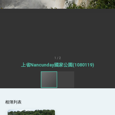
「見證蛻變，分享世界的光華」開幕式，期許數
位轉 型迎向下個50年
總統主持「台美經濟繁榮夥伴對話」記者會 說
明臺美合作三大戰略方向 盼與民主夥伴共同引
領 下一個世代的繁榮
外交部長林佳龍接受印尼「時代雜誌」專訪，闡
述印太安全局勢，籲深化台印尼半導體供應鏈合
作
副總統接見美參議員蓋耶哥 強調美國是臺灣重
要合作夥伴
外交部長林佳龍午宴歡迎美國聯邦參議員蓋耶哥
訪問團
外交部長林佳龍接見美國智庫「德國馬歇爾基金
會」訪問團一行，深化跨大西洋戰略夥伴關係
1 / 2
臺美經貿談判獲階段性成果 卓揆期勉爭取時間完
上省Nancunday國家公園(1080119)
成「臺美對等貿易協定」簽署
卓揆：臺美關稅談判階段性結果有助臺灣取得有
利戰略地位 全力支持「臺美對等貿易協定」簽署
外交部與數位發展部攜手合作，整合台灣雄厚數
位實力，達成固邦榮邦目標
外交部長林佳龍主持第35次「參與亞太經濟合作
策略小組」跨部會會議
相簿列表
民調顯示多數國人滿意政府外交表現，高度支持
「總合外交」與台歐美日關係深化
總統以「韌性之島，希望之光」為題發表2026新