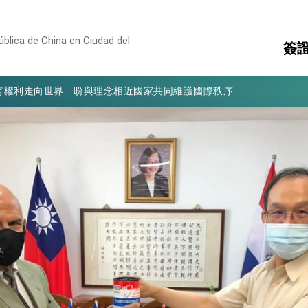
凰城辦事處」，進一步深化台美交流合作
享臺灣經驗為亞太醫療照護發展開創新里程碑
blica de China en Ciudad del
簽
亮世界」及「台灣智慧醫療與健康產業展」預告短片，向世界展現台灣守
有權利走向世界 盼與理念相近國家共同維護國際秩序
領
簽
行國是訪問
文
消
構
結、為國家邁出合作第一步
大歷史性突破 總統強調將以3大面向加速臺灣經濟轉型升級 籲請立
%且不疊加 我輸美2072項產品豁免對等關稅
：自由世界 需要台灣，團結合作方能守護繁榮