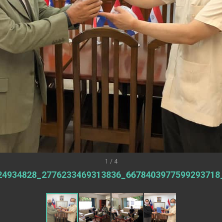
外交部長林佳龍出席《台灣光華雜誌》50週年慶「見證蛻變，分享世界的光華」開幕
會 說明臺美合作三大戰略方向 盼與民主夥伴共同引領 下一個世代的
訪，闡述印太安全局勢，籲深化台印尼半導體供應鏈合作
臺灣重要合作夥伴
蓋耶哥訪問團
爾基金會」訪問團一行，深化跨大西洋戰略夥伴關係
時間完成「臺美對等貿易協定」簽署
取得有利戰略地位 全力支持「臺美對等貿易協定」簽署
雄厚數位實力，達成固邦榮邦目標
1 / 4
24934828_2776233469313836_6678403977599293718
濟合作策略小組」跨部會會議
度支持「總合外交」與台歐美日關係深化
總統以「韌性之島，希望之光」為題發表2026新 年談話