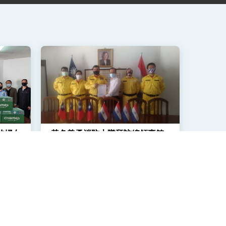
立的婦女
黃色義勇消防大隊拜訪總領事館