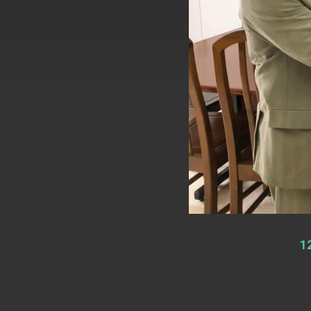
總統主持「台美經濟繁榮夥伴對話」記者
外交部長林佳龍接受印尼「時代雜誌」專
副總統接見美參議員蓋耶哥 強調美國是
外交部長林佳龍午宴歡迎美國聯邦參議員
外交部長林佳龍接見美國智庫「德國馬歇
臺美經貿談判獲階段性成果 卓揆期勉爭取
卓揆：臺美關稅談判階段性結果有助臺灣
外交部與數位發展部攜手合作，整合台灣
1
外交部長林佳龍主持第35次「參與亞太經
民調顯示多數國人滿意政府外交表現，高