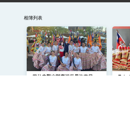
總統主持「守護民主台灣國安行動方案」
相簿列表
變局中 奮起的新臺灣 總統發表國慶演
總統發表執政周年談話 盼面對未來挑戰
賴總統就職演說影片
總統重要談話
外交部重要言論
巴拉圭觀光部慶祝世界旅遊日---
Taiw
我國政府將在美國亞利桑納州設立「駐鳳
三太子現身東方市
消防