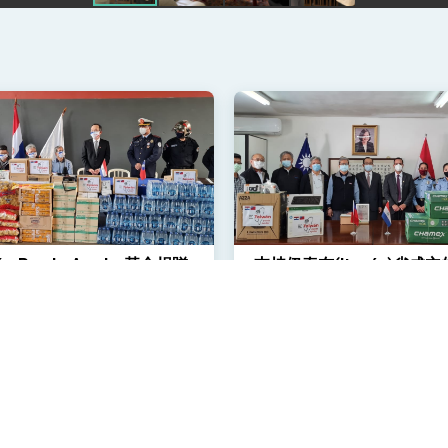
記者會 強調以實力守護台海和平 以決心掌握國家命運
說
 堅持團結 迎風轉型 穩健前行
án-Puede-Ayudar基金捐贈
支持伊泰布(Itapúa)省成
凰城辦事處」，進一步深化台美交流合作
物資
反暴力辦公室