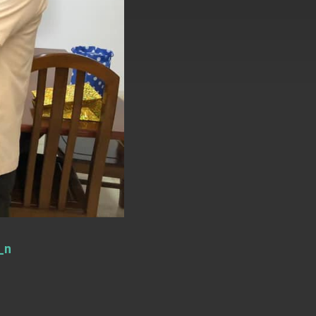
式，期許數位轉 型迎向下個50年
繁榮
_n