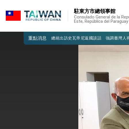
:::
我國政府將在美國亞利桑納州設立「駐鳳
駐東方市總領事館
:::
第一屆亞太在宅醫療大會開幕 總統盼分
Consulado General de la Repú
Este, República del Paraguay
外交部發布WHA文宣影片「台灣醫療點
重點消息
總統出訪史瓦帝尼返國談話 強調臺灣人
堅定走向世界 賴總統抵達史瓦帝尼王國進
總統與五院院長新春茶敘 盼化分歧為團
總統農曆春節談話
台美貿易協議完成簽署達成6大目標、創5
臺美簽署「對等貿易協定」確立對等關稅15
總統接受「法新社」（AFP）專訪內容
外交部長林佳龍於《外交事務》撰文指出