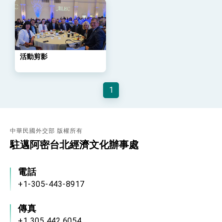
位實力，達成固邦榮邦目標
外交部長林佳龍主持第35次「參與亞太經濟合作
策略小組」跨部會會議
民調顯示多數國人滿意政府外交表現，高度支持
「總合外交」與台歐美日關係深化
總統以「韌性之島，希望之光」為題發表2026新
活動剪影
年談話
總統主持「守護民主台灣國安行動方案」記者
會 強調以實力守護台海和平 以決心掌握國家
1
命運
變局中 奮起的新臺灣 總統發表國慶演說
總統發表執政周年談話 盼面對未來挑戰 堅持
團結 迎風轉型 穩健前行
中華民國外交部 版權所有
賴總統就職演說影片
駐邁阿密台北經濟文化辦事處
總統重要談話
電話
外交部重要言論
+1-305-443-8917
我國政府將在美國亞利桑納州設立「駐鳳凰城辦
事處」，進一步深化台美交流合作
傳真
+1 305 442 6054