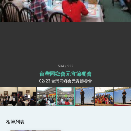
疊加 我輸美2072項產品豁免對等關稅
總統接受「法新社」（AFP）專訪內容
外交部長林佳龍於《外交事務》撰文指出：自由
世界 需要台灣，團結合作方能守護繁榮
外交部長林佳龍出席《台灣光華雜誌》50週年慶
「見證蛻變，分享世界的光華」開幕式，期許數
位轉 型迎向下個50年
總統主持「台美經濟繁榮夥伴對話」記者會 說
明臺美合作三大戰略方向 盼與民主夥伴共同引
領 下一個世代的繁榮
外交部長林佳龍接受印尼「時代雜誌」專訪，闡
述印太安全局勢，籲深化台印尼半導體供應鏈合
534 / 922
作
副總統接見美參議員蓋耶哥 強調美國是臺灣重
台灣同鄉會元宵節餐會
要合作夥伴
外交部長林佳龍午宴歡迎美國聯邦參議員蓋耶哥
02/23 台灣同鄉會元宵節餐會
訪問團
外交部長林佳龍接見美國智庫「德國馬歇爾基金
會」訪問團一行，深化跨大西洋戰略夥伴關係
臺美經貿談判獲階段性成果 卓揆期勉爭取時間完
成「臺美對等貿易協定」簽署
卓揆：臺美關稅談判階段性結果有助臺灣取得有
利戰略地位 全力支持「臺美對等貿易協定」簽署
相簿列表
外交部與數位發展部攜手合作，整合台灣雄厚數