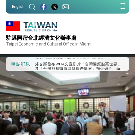
:::
English
:::
外交部重要言論
駐邁阿密台北經濟文化辦事處
我國政府將在美國亞利桑納州設立「駐鳳凰城辦
事處」，進一步深化台美交流合作
Taipei Economic and Cultural Office in Miami
第一屆亞太在宅醫療大會開幕 總統盼分享臺灣
經驗為亞太醫療照護發展開創新里程碑
外交部發布WHA文宣影片「台灣醫療點亮世界」
重點消息
及「台灣智慧醫療與健康產業展」預告短片，向
世界展現台灣守護全球健康的創新能量
總統出訪史瓦帝尼返國談話 強調臺灣人有權利
走向世界 盼與理念相近國家共同維護國際秩序
堅定走向世界 賴總統抵達史瓦帝尼王國進行國是
訪問
總統與五院院長新春茶敘 盼化分歧為團結、為
國家邁出合作第一步
總統農曆春節談話
台美貿易協議完成簽署達成6大目標、創5大歷史
性突破 總統強調將以3大面向加速臺灣經濟轉型
升級 籲請立院全力支持並盡速通過
臺美簽署「對等貿易協定」確立對等關稅15%且不