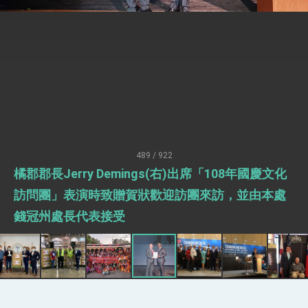
臺美簽署「對等貿易協定」確立對等關稅15%且不
疊加 我輸美2072項產品豁免對等關稅
總統接受「法新社」（AFP）專訪內容
外交部長林佳龍於《外交事務》撰文指出：自由
世界 需要台灣，團結合作方能守護繁榮
外交部長林佳龍出席《台灣光華雜誌》50週年慶
「見證蛻變，分享世界的光華」開幕式，期許數
位轉 型迎向下個50年
總統主持「台美經濟繁榮夥伴對話」記者會 說
明臺美合作三大戰略方向 盼與民主夥伴共同引
領 下一個世代的繁榮
外交部長林佳龍接受印尼「時代雜誌」專訪，闡
述印太安全局勢，籲深化台印尼半導體供應鏈合
489 / 922
作
外交部長林佳龍午宴歡迎美國聯邦參議員蓋耶哥
橘郡郡長Jerry Demings(右)出席「108年國慶文化
訪問團
訪問團」表演時致贈賀狀歡迎訪團來訪，並由本處
外交部長林佳龍接見美國智庫「德國馬歇爾基金
會」訪問團一行，深化跨大西洋戰略夥伴關係
錢冠州處長代表接受
臺美經貿談判獲階段性成果 卓揆期勉爭取時間完
成「臺美對等貿易協定」簽署
卓揆：臺美關稅談判階段性結果有助臺灣取得有
利戰略地位 全力支持「臺美對等貿易協定」簽署
外交部與數位發展部攜手合作，整合台灣雄厚數
位實力，達成固邦榮邦目標
外交部長林佳龍主持第35次「參與亞太經濟合作