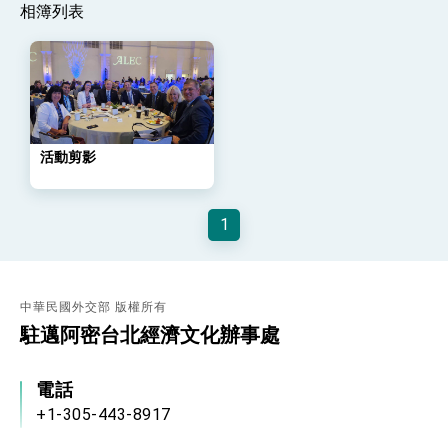
相簿列表
策略小組」跨部會會議
民調顯示多數國人滿意政府外交表現，高度支持
「總合外交」與台歐美日關係深化
總統以「韌性之島，希望之光」為題發表2026新
年談話
總統主持「守護民主台灣國安行動方案」記者
會 強調以實力守護台海和平 以決心掌握國家
命運
活動剪影
變局中 奮起的新臺灣 總統發表國慶演說
總統發表執政周年談話 盼面對未來挑戰 堅持
團結 迎風轉型 穩健前行
1
賴總統就職演說影片
總統重要談話
中華民國外交部 版權所有
外交部重要言論
駐邁阿密台北經濟文化辦事處
我國政府將在美國亞利桑納州設立「駐鳳凰城辦
事處」，進一步深化台美交流合作
電話
+1-305-443-8917