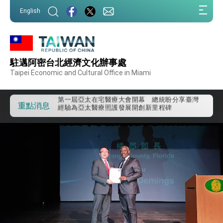
:::
English
:::
外交部重要言論
駐邁阿密台北經濟文化辦事處
我國政府將在美國亞利桑納州設立「駐鳳凰城辦
Taipei Economic and Cultural Office in Miami
事處」，進一步深化台美交流合作
第一屆亞太在宅醫療大會開幕 總統盼分享臺灣
經驗為亞太醫療照護發展開創新里程碑
重點消息
外交部發布WHA文宣影片「台灣醫療點亮世界」
及「台灣智慧醫療與健康產業展」預告短片，向
世界展現台灣守護全球健康的創新能量
總統出訪史瓦帝尼返國談話 強調臺灣人有權利
走向世界 盼與理念相近國家共同維護國際秩序
堅定走向世界 賴總統抵達史瓦帝尼王國進行國是
訪問
總統與五院院長新春茶敘 盼化分歧為團結、為
國家邁出合作第一步
總統農曆春節談話
台美貿易協議完成簽署達成6大目標、創5大歷史
性突破 總統強調將以3大面向加速臺灣經濟轉型
升級 籲請立院全力支持並盡速通過