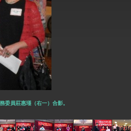
式，期許數位轉 型迎向下個50年
繁榮
長及僑務委員莊惠瑾（右一）合影。