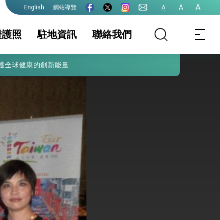
A
A
網站導覽
A
English
證護照
駐地資訊
聯絡我們
護全球健康的創新能量
照
證及入境須知
簽證
駐地基本資料
文件證明
生活資訊
事曆
院全力支持並盡速通過