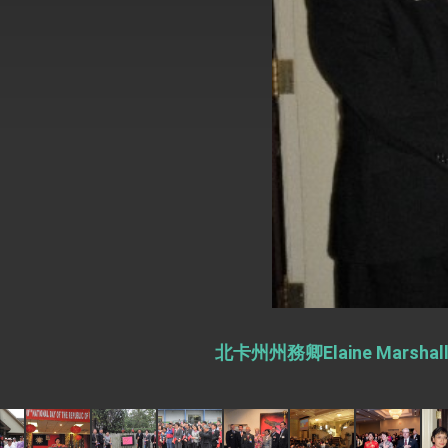
外交部長林佳龍於《外交事務》撰文指出
總統主持「台美經濟繁榮夥伴對話」記者
外交部長林佳龍接受印尼「時代雜誌」專
副總統接見美參議員蓋耶哥 強調美國是
外交部長林佳龍午宴歡迎美國聯邦參議員
外交部長林佳龍接見美國智庫「德國馬歇
臺美經貿談判獲階段性成果 卓揆期勉爭取
卓揆：臺美關稅談判階段性結果有助臺灣
北卡州州務卿Elaine Ma
外交部與數位發展部攜手合作，整合台灣
外交部長林佳龍主持第35次「參與亞太經
民調顯示多數國人滿意政府外交表現，高