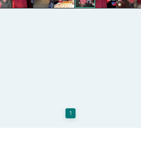
總統以「韌性之島，希望之光」為題發表2026新 年談話
記者會 強調以實力守護台海和平 以決心掌握國家命運
說
 堅持團結 迎風轉型 穩健前行
凰城辦事處」，進一步深化台美交流合作
1