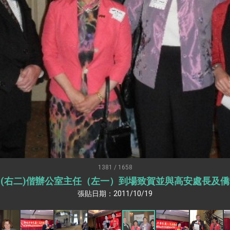
：自由世界 需要台灣，團結合作方能守護繁榮
外交部長林佳龍出席《台灣光華雜誌》50週年慶「見證蛻變，分享世界的光華」開幕
會 說明臺美合作三大戰略方向 盼與民主夥伴共同引領 下一個世代的
訪，闡述印太安全局勢，籲深化台印尼半導體供應鏈合作
臺灣重要合作夥伴
蓋耶哥訪問團
爾基金會」訪問團一行，深化跨大西洋戰略夥伴關係
時間完成「臺美對等貿易協定」簽署
取得有利戰略地位 全力支持「臺美對等貿易協定」簽署
1381 / 1658
rshall(右二)偕辦公室主任（左一）到場致賀並與高安處
雄厚數位實力，達成固邦榮邦目標
張貼日期：2011/10/19
濟合作策略小組」跨部會會議
度支持「總合外交」與台歐美日關係深化