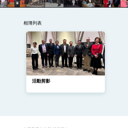
總統主持「守護民主台灣國安行動方案」
相簿列表
變局中 奮起的新臺灣 總統發表國慶演
總統發表執政周年談話 盼面對未來挑戰
賴總統就職演說影片
總統重要談話
外交部重要言論
活動剪影
我國政府將在美國亞利桑納州設立「駐鳳