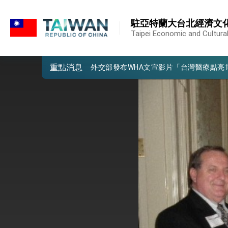
:::
外交部重要言論
:::
駐亞特蘭大台北經濟文
我國政府將在美國亞利桑納州設立「駐鳳
Taipei Economic and Cultural
第一屆亞太在宅醫療大會開幕 總統盼分
重點消息
外交部發布WHA文宣影片「台灣醫療點
總統出訪史瓦帝尼返國談話 強調臺灣人
堅定走向世界 賴總統抵達史瓦帝尼王國進
總統與五院院長新春茶敘 盼化分歧為團
總統農曆春節談話
台美貿易協議完成簽署達成6大目標、創5
臺美簽署「對等貿易協定」確立對等關稅15
總統接受「法新社」（AFP）專訪內容