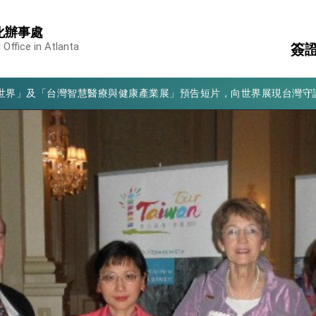
化辦事處
凰城辦事處」，進一步深化台美交流合作
 Office in Atlanta
簽
享臺灣經驗為亞太醫療照護發展開創新里程碑
亮世界」及「台灣智慧醫療與健康產業展」預告短片，向世界展現台灣守
護
簽
有權利走向世界 盼與理念相近國家共同維護國際秩序
行
行國是訪問
結、為國家邁出合作第一步
大歷史性突破 總統強調將以3大面向加速臺灣經濟轉型升級 籲請立
%且不疊加 我輸美2072項產品豁免對等關稅