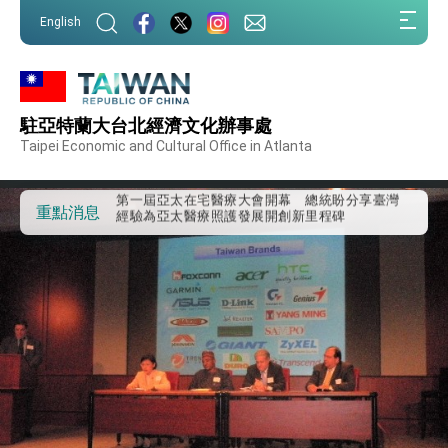
:::
English
:::
外交部重要言論
駐亞特蘭大台北經濟文化辦事處
我國政府將在美國亞利桑納州設立「駐鳳凰城辦
事處」，進一步深化台美交流合作
Taipei Economic and Cultural Office in Atlanta
第一屆亞太在宅醫療大會開幕 總統盼分享臺灣
經驗為亞太醫療照護發展開創新里程碑
外交部發布WHA文宣影片「台灣醫療點亮世界」
重點消息
及「台灣智慧醫療與健康產業展」預告短片，向
世界展現台灣守護全球健康的創新能量
總統出訪史瓦帝尼返國談話 強調臺灣人有權利
走向世界 盼與理念相近國家共同維護國際秩序
堅定走向世界 賴總統抵達史瓦帝尼王國進行國是
訪問
總統與五院院長新春茶敘 盼化分歧為團結、為
國家邁出合作第一步
總統農曆春節談話
台美貿易協議完成簽署達成6大目標、創5大歷史
性突破 總統強調將以3大面向加速臺灣經濟轉型
升級 籲請立院全力支持並盡速通過