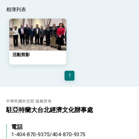
策略小組」跨部會會議
相簿列表
民調顯示多數國人滿意政府外交表現，高度支持
「總合外交」與台歐美日關係深化
總統以「韌性之島，希望之光」為題發表2026新
年談話
總統主持「守護民主台灣國安行動方案」記者
會 強調以實力守護台海和平 以決心掌握國家
命運
變局中 奮起的新臺灣 總統發表國慶演說
活動剪影
總統發表執政周年談話 盼面對未來挑戰 堅持
團結 迎風轉型 穩健前行
賴總統就職演說影片
1
總統重要談話
外交部重要言論
中華民國外交部 版權所有
駐亞特蘭大台北經濟文化辦事處
我國政府將在美國亞利桑納州設立「駐鳳凰城辦
事處」，進一步深化台美交流合作
電話
1-404-870-9375/404-870-9375