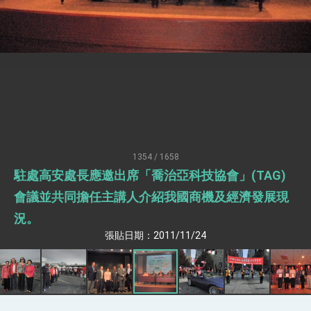
臺美簽署「對等貿易協定」確立對等關稅15%且不
疊加 我輸美2072項產品豁免對等關稅
總統接受「法新社」（AFP）專訪內容
外交部長林佳龍於《外交事務》撰文指出：自由
世界 需要台灣，團結合作方能守護繁榮
外交部長林佳龍出席《台灣光華雜誌》50週年慶
「見證蛻變，分享世界的光華」開幕式，期許數
位轉 型迎向下個50年
總統主持「台美經濟繁榮夥伴對話」記者會 說
明臺美合作三大戰略方向 盼與民主夥伴共同引
領 下一個世代的繁榮
外交部長林佳龍接受印尼「時代雜誌」專訪，闡
述印太安全局勢，籲深化台印尼半導體供應鏈合
1354 / 1658
作
外交部長林佳龍午宴歡迎美國聯邦參議員蓋耶哥
駐處高安處長應邀出席「喬治亞科技協會」(TAG)
訪問團
會議並共同擔任主講人介紹我國商機及經濟發展現
外交部長林佳龍接見美國智庫「德國馬歇爾基金
會」訪問團一行，深化跨大西洋戰略夥伴關係
況。
臺美經貿談判獲階段性成果 卓揆期勉爭取時間完
成「臺美對等貿易協定」簽署
張貼日期：2011/11/24
卓揆：臺美關稅談判階段性結果有助臺灣取得有
利戰略地位 全力支持「臺美對等貿易協定」簽署
外交部與數位發展部攜手合作，整合台灣雄厚數
位實力，達成固邦榮邦目標
外交部長林佳龍主持第35次「參與亞太經濟合作