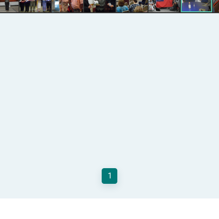
記者會 強調以實力守護台海和平 以決心掌握國家命運
說
 堅持團結 迎風轉型 穩健前行
凰城辦事處」，進一步深化台美交流合作
1