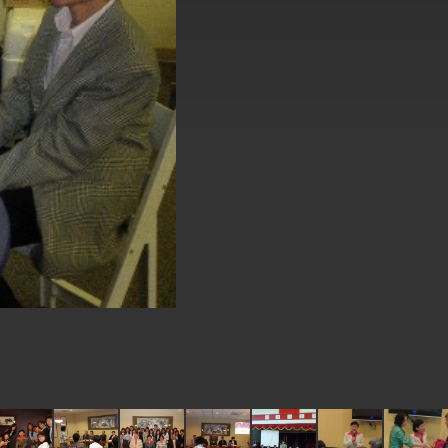
式，期許數位轉 型迎向下個50年
繁榮