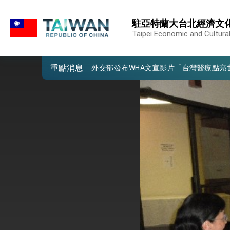
:::
外交部重要言論
:::
駐亞特蘭大台北經濟文
我國政府將在美國亞利桑納州設立「駐鳳
Taipei Economic and Cultural
第一屆亞太在宅醫療大會開幕 總統盼分
重點消息
外交部發布WHA文宣影片「台灣醫療點
總統出訪史瓦帝尼返國談話 強調臺灣人
堅定走向世界 賴總統抵達史瓦帝尼王國進
總統與五院院長新春茶敘 盼化分歧為團
總統農曆春節談話
台美貿易協議完成簽署達成6大目標、創5
臺美簽署「對等貿易協定」確立對等關稅15
總統接受「法新社」（AFP）專訪內容