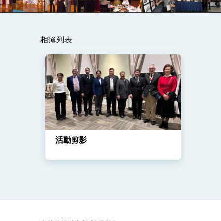
總統主持「守護民主台灣國安行動方案」
變局中 奮起的新臺灣 總統發表國慶演
相簿列表
總統發表執政周年談話 盼面對未來挑戰
賴總統就職演說影片
總統重要談話
外交部重要言論
我國政府將在美國亞利桑納州設立「駐鳳
活動剪影