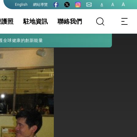
A
A
網站導覽
A
English
證護照
駐地資訊
聯絡我們
護全球健康的創新能量
照
證及入境須知
簽證
駐地基本資料
文件證明
生活資訊
事曆
院全力支持並盡速通過