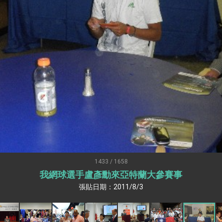
：自由世界 需要台灣，團結合作方能守護繁榮
外交部長林佳龍出席《台灣光華雜誌》50週年慶「見證蛻變，分享世界的光華」開幕
會 說明臺美合作三大戰略方向 盼與民主夥伴共同引領 下一個世代的
訪，闡述印太安全局勢，籲深化台印尼半導體供應鏈合作
蓋耶哥訪問團
爾基金會」訪問團一行，深化跨大西洋戰略夥伴關係
時間完成「臺美對等貿易協定」簽署
取得有利戰略地位 全力支持「臺美對等貿易協定」簽署
雄厚數位實力，達成固邦榮邦目標
1433 / 1658
我網球選手盧彥勳來亞特蘭大參賽事
濟合作策略小組」跨部會會議
張貼日期：2011/8/3
度支持「總合外交」與台歐美日關係深化
總統以「韌性之島，希望之光」為題發表2026新 年談話