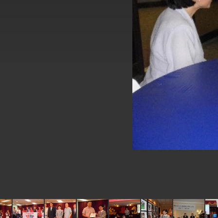
外交部長林佳龍於《外交事務》撰文指出
總統主持「台美經濟繁榮夥伴對話」記者
外交部長林佳龍接受印尼「時代雜誌」專
外交部長林佳龍午宴歡迎美國聯邦參議員
外交部長林佳龍接見美國智庫「德國馬歇
臺美經貿談判獲階段性成果 卓揆期勉爭取
卓揆：臺美關稅談判階段性結果有助臺灣
外交部與數位發展部攜手合作，整合台灣
外交部長林佳龍主持第35次「參與亞太經
民調顯示多數國人滿意政府外交表現，高