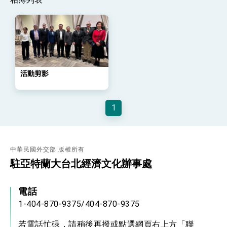
位實力，達成固邦榮邦目標
外交部長林佳龍主持第35次「參與亞太經濟合作
策略小組」跨部會會議
民調顯示多數國人滿意政府外交表現，高度支持
「總合外交」與台歐美日關係深化
總統以「韌性之島，希望之光」為題發表2026新
年談話
活動剪影
總統主持「守護民主台灣國安行動方案」記者
會 強調以實力守護台海和平 以決心掌握國家
命運
變局中 奮起的新臺灣 總統發表國慶演說
1
總統發表執政周年談話 盼面對未來挑戰 堅持
團結 迎風轉型 穩健前行
賴總統就職演說影片
中華民國外交部 版權所有
總統重要談話
駐亞特蘭大台北經濟文化辦事處
外交部重要言論
電話
我國政府將在美國亞利桑納州設立「駐鳳凰城辦
1-404-870-9375/404-870-9375
事處」，進一步深化台美交流合作
若電話忙碌，請稍後再撥或點選網頁右上方「聯