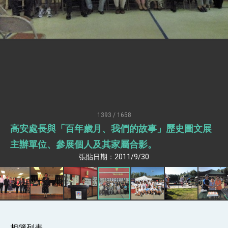
疊加 我輸美2072項產品豁免對等關稅
總統接受「法新社」（AFP）專訪內容
外交部長林佳龍於《外交事務》撰文指出：自由
世界 需要台灣，團結合作方能守護繁榮
外交部長林佳龍出席《台灣光華雜誌》50週年慶
「見證蛻變，分享世界的光華」開幕式，期許數
位轉 型迎向下個50年
總統主持「台美經濟繁榮夥伴對話」記者會 說
明臺美合作三大戰略方向 盼與民主夥伴共同引
領 下一個世代的繁榮
外交部長林佳龍接受印尼「時代雜誌」專訪，闡
述印太安全局勢，籲深化台印尼半導體供應鏈合
1393 / 1658
作
副總統接見美參議員蓋耶哥 強調美國是臺灣重
高安處長與「百年歲月、我們的故事」歷史圖文展
要合作夥伴
外交部長林佳龍午宴歡迎美國聯邦參議員蓋耶哥
主辦單位、參展個人及其家屬合影。
訪問團
張貼日期：2011/9/30
外交部長林佳龍接見美國智庫「德國馬歇爾基金
會」訪問團一行，深化跨大西洋戰略夥伴關係
臺美經貿談判獲階段性成果 卓揆期勉爭取時間完
成「臺美對等貿易協定」簽署
卓揆：臺美關稅談判階段性結果有助臺灣取得有
利戰略地位 全力支持「臺美對等貿易協定」簽署
外交部與數位發展部攜手合作，整合台灣雄厚數
相簿列表