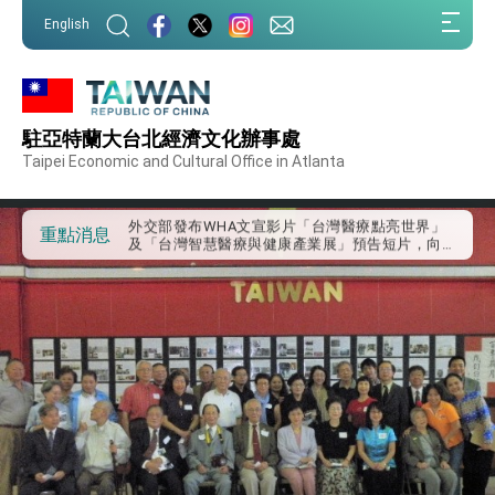
:::
English
:::
外交部重要言論
駐亞特蘭大台北經濟文化辦事處
我國政府將在美國亞利桑納州設立「駐鳳凰城辦
事處」，進一步深化台美交流合作
Taipei Economic and Cultural Office in Atlanta
第一屆亞太在宅醫療大會開幕 總統盼分享臺灣
經驗為亞太醫療照護發展開創新里程碑
外交部發布WHA文宣影片「台灣醫療點亮世界」
重點消息
及「台灣智慧醫療與健康產業展」預告短片，向
世界展現台灣守護全球健康的創新能量
總統出訪史瓦帝尼返國談話 強調臺灣人有權利
走向世界 盼與理念相近國家共同維護國際秩序
堅定走向世界 賴總統抵達史瓦帝尼王國進行國是
訪問
總統與五院院長新春茶敘 盼化分歧為團結、為
國家邁出合作第一步
總統農曆春節談話
台美貿易協議完成簽署達成6大目標、創5大歷史
性突破 總統強調將以3大面向加速臺灣經濟轉型
升級 籲請立院全力支持並盡速通過
臺美簽署「對等貿易協定」確立對等關稅15%且不