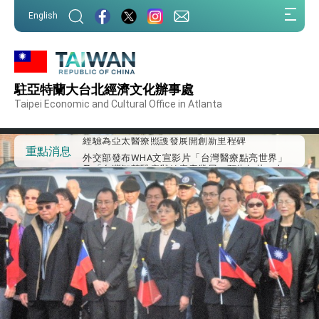
:::
English
:::
外交部重要言論
駐亞特蘭大台北經濟文化辦事處
我國政府將在美國亞利桑納州設立「駐鳳凰城辦
事處」，進一步深化台美交流合作
Taipei Economic and Cultural Office in Atlanta
第一屆亞太在宅醫療大會開幕 總統盼分享臺灣
經驗為亞太醫療照護發展開創新里程碑
外交部發布WHA文宣影片「台灣醫療點亮世界」
重點消息
及「台灣智慧醫療與健康產業展」預告短片，向
世界展現台灣守護全球健康的創新能量
總統出訪史瓦帝尼返國談話 強調臺灣人有權利
走向世界 盼與理念相近國家共同維護國際秩序
堅定走向世界 賴總統抵達史瓦帝尼王國進行國是
訪問
總統與五院院長新春茶敘 盼化分歧為團結、為
國家邁出合作第一步
總統農曆春節談話
台美貿易協議完成簽署達成6大目標、創5大歷史
性突破 總統強調將以3大面向加速臺灣經濟轉型
升級 籲請立院全力支持並盡速通過
臺美簽署「對等貿易協定」確立對等關稅15%且不