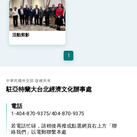
策略小組」跨部會會議
民調顯示多數國人滿意政府外交表現，高度支持
「總合外交」與台歐美日關係深化
總統以「韌性之島，希望之光」為題發表2026新
年談話
總統主持「守護民主台灣國安行動方案」記者
活動剪影
會 強調以實力守護台海和平 以決心掌握國家
命運
變局中 奮起的新臺灣 總統發表國慶演說
1
總統發表執政周年談話 盼面對未來挑戰 堅持
團結 迎風轉型 穩健前行
賴總統就職演說影片
中華民國外交部 版權所有
總統重要談話
駐亞特蘭大台北經濟文化辦事處
外交部重要言論
電話
我國政府將在美國亞利桑納州設立「駐鳳凰城辦
事處」，進一步深化台美交流合作
1-404-870-9375/404-870-9375
若電話忙碌，請稍後再撥或點選網頁右上方「聯
絡我們」以電郵聯繫本處