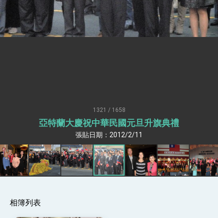
疊加 我輸美2072項產品豁免對等關稅
總統接受「法新社」（AFP）專訪內容
外交部長林佳龍於《外交事務》撰文指出：自由
世界 需要台灣，團結合作方能守護繁榮
外交部長林佳龍出席《台灣光華雜誌》50週年慶
「見證蛻變，分享世界的光華」開幕式，期許數
位轉 型迎向下個50年
總統主持「台美經濟繁榮夥伴對話」記者會 說
明臺美合作三大戰略方向 盼與民主夥伴共同引
領 下一個世代的繁榮
外交部長林佳龍接受印尼「時代雜誌」專訪，闡
述印太安全局勢，籲深化台印尼半導體供應鏈合
1321 / 1658
作
外交部長林佳龍午宴歡迎美國聯邦參議員蓋耶哥
亞特蘭大慶祝中華民國元旦升旗典禮
訪問團
張貼日期：2012/2/11
外交部長林佳龍接見美國智庫「德國馬歇爾基金
會」訪問團一行，深化跨大西洋戰略夥伴關係
臺美經貿談判獲階段性成果 卓揆期勉爭取時間完
成「臺美對等貿易協定」簽署
卓揆：臺美關稅談判階段性結果有助臺灣取得有
利戰略地位 全力支持「臺美對等貿易協定」簽署
外交部與數位發展部攜手合作，整合台灣雄厚數
位實力，達成固邦榮邦目標
相簿列表
外交部長林佳龍主持第35次「參與亞太經濟合作