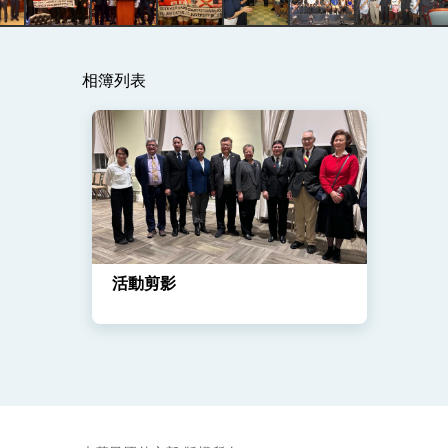
總統主持「守護民主台灣國安行動方案」
變局中 奮起的新臺灣 總統發表國慶演
相簿列表
總統發表執政周年談話 盼面對未來挑戰
賴總統就職演說影片
總統重要談話
外交部重要言論
我國政府將在美國亞利桑納州設立「駐鳳
活動剪影