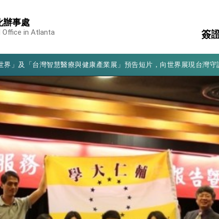
化辦事處
凰城辦事處」，進一步深化台美交流合作
 Office in Atlanta
簽
享臺灣經驗為亞太醫療照護發展開創新里程碑
亮世界」及「台灣智慧醫療與健康產業展」預告短片，向世界展現台灣守
護
簽
有權利走向世界 盼與理念相近國家共同維護國際秩序
行
行國是訪問
結、為國家邁出合作第一步
大歷史性突破 總統強調將以3大面向加速臺灣經濟轉型升級 籲請立
%且不疊加 我輸美2072項產品豁免對等關稅