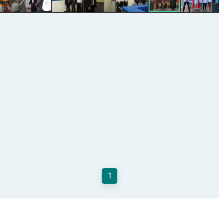
記者會 強調以實力守護台海和平 以決心掌握國家命運
說
 堅持團結 迎風轉型 穩健前行
凰城辦事處」，進一步深化台美交流合作
1