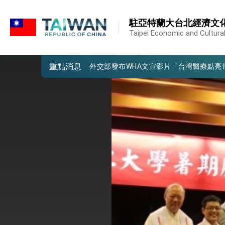
:::
外交部重要言論
:::
駐亞特蘭大台北經濟文
我國政府將在美國亞利桑納州設立「駐鳳
Taipei Economic and Cultural
第一屆亞太在宅醫療大會開幕 總統盼分
重點消息
外交部發布WHA文宣影片「台灣醫療點
總統出訪史瓦帝尼返國談話 強調臺灣人
堅定走向世界 賴總統抵達史瓦帝尼王國進
總統與五院院長新春茶敘 盼化分歧為團
總統農曆春節談話
台美貿易協議完成簽署達成6大目標、創5
臺美簽署「對等貿易協定」確立對等關稅15
總統接受「法新社」（AFP）專訪內容