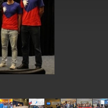
式，期許數位轉 型迎向下個50年
繁榮