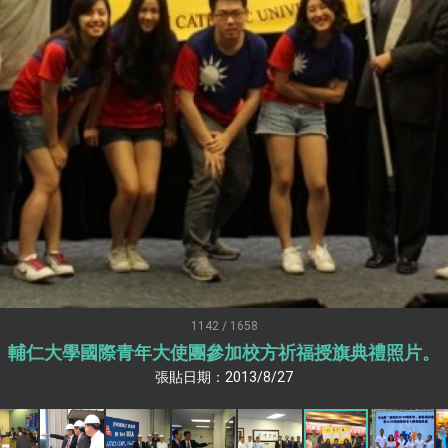
：自由世界 需要台灣，團結合作方能守護繁榮
外交部長林佳龍出席《台灣光華雜誌》50週年慶「見證蛻變，分享世界的光華」開幕
會 說明臺美合作三大戰略方向 盼與民主夥伴共同引領 下一個世代的
訪，闡述印太安全局勢，籲深化台印尼半導體供應鏈合作
蓋耶哥訪問團
爾基金會」訪問團一行，深化跨大西洋戰略夥伴關係
時間完成「臺美對等貿易協定」簽署
取得有利戰略地位 全力支持「臺美對等貿易協定」簽署
雄厚數位實力，達成固邦榮邦目標
1142 / 1658
輔仁大學國際青年大使團參加校方祈福授旗典禮照片。
濟合作策略小組」跨部會會議
張貼日期：2013/8/27
度支持「總合外交」與台歐美日關係深化
總統以「韌性之島，希望之光」為題發表2026新 年談話