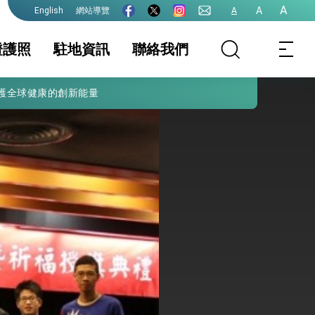
A
A
網站導覽
A
English
證護照
駐地資訊
聯絡我們
護全球健康的創新能量
照
證及入境須知
簽證
駐地基本資料
文件證明
生活資訊
事曆
院全力支持並盡速通過