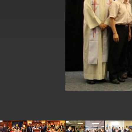
外交部長林佳龍於《外交事務》撰文指出
總統主持「台美經濟繁榮夥伴對話」記者
外交部長林佳龍接受印尼「時代雜誌」專
外交部長林佳龍午宴歡迎美國聯邦參議員
外交部長林佳龍接見美國智庫「德國馬歇
臺美經貿談判獲階段性成果 卓揆期勉爭取
卓揆：臺美關稅談判階段性結果有助臺灣
外交部與數位發展部攜手合作，整合台灣
外交部長林佳龍主持第35次「參與亞太經
民調顯示多數國人滿意政府外交表現，高