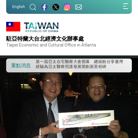
:::
English
:::
外交部重要言論
駐亞特蘭大台北經濟文化辦事處
我國政府將在美國亞利桑納州設立「駐鳳凰城辦
Taipei Economic and Cultural Office in Atlanta
事處」，進一步深化台美交流合作
第一屆亞太在宅醫療大會開幕 總統盼分享臺灣
經驗為亞太醫療照護發展開創新里程碑
重點消息
外交部發布WHA文宣影片「台灣醫療點亮世界」
及「台灣智慧醫療與健康產業展」預告短片，向
世界展現台灣守護全球健康的創新能量
總統出訪史瓦帝尼返國談話 強調臺灣人有權利
走向世界 盼與理念相近國家共同維護國際秩序
堅定走向世界 賴總統抵達史瓦帝尼王國進行國是
訪問
總統與五院院長新春茶敘 盼化分歧為團結、為
國家邁出合作第一步
總統農曆春節談話
台美貿易協議完成簽署達成6大目標、創5大歷史
性突破 總統強調將以3大面向加速臺灣經濟轉型
升級 籲請立院全力支持並盡速通過