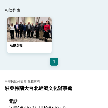
策略小組」跨部會會議
民調顯示多數國人滿意政府外交表現，高度支持
相簿列表
「總合外交」與台歐美日關係深化
總統以「韌性之島，希望之光」為題發表2026新
年談話
總統主持「守護民主台灣國安行動方案」記者
會 強調以實力守護台海和平 以決心掌握國家
命運
變局中 奮起的新臺灣 總統發表國慶演說
活動剪影
總統發表執政周年談話 盼面對未來挑戰 堅持
團結 迎風轉型 穩健前行
賴總統就職演說影片
1
總統重要談話
外交部重要言論
中華民國外交部 版權所有
我國政府將在美國亞利桑納州設立「駐鳳凰城辦
駐亞特蘭大台北經濟文化辦事處
事處」，進一步深化台美交流合作
電話
1-404-870-9375/404-870-9375