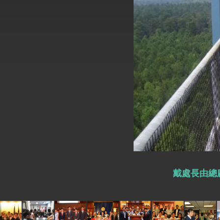
外交部長林佳龍於《外交事務》撰文指出
總統主持「台美經濟繁榮夥伴對話」記者
外交部長林佳龍接受印尼「時代雜誌」專
副總統接見美參議員蓋耶哥 強調美國是
外交部長林佳龍午宴歡迎美國聯邦參議員
外交部長林佳龍接見美國智庫「德國馬歇
臺美經貿談判獲階段性成果 卓揆期勉爭取
卓揆：臺美關稅談判階段性結果有助臺灣
戴處長由總
外交部與數位發展部攜手合作，整合台灣
外交部長林佳龍主持第35次「參與亞太經
民調顯示多數國人滿意政府外交表現，高