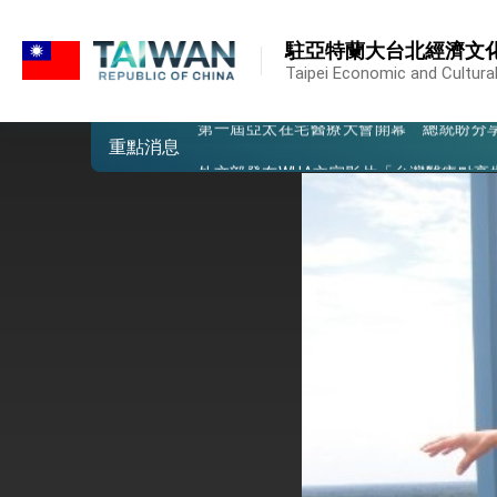
:::
外交部重要言論
:::
駐亞特蘭大台北經濟文
我國政府將在美國亞利桑納州設立「駐鳳
Taipei Economic and Cultural
第一屆亞太在宅醫療大會開幕 總統盼分
重點消息
外交部發布WHA文宣影片「台灣醫療點
總統出訪史瓦帝尼返國談話 強調臺灣人
堅定走向世界 賴總統抵達史瓦帝尼王國進
總統與五院院長新春茶敘 盼化分歧為團
總統農曆春節談話
台美貿易協議完成簽署達成6大目標、創5
臺美簽署「對等貿易協定」確立對等關稅15
總統接受「法新社」（AFP）專訪內容