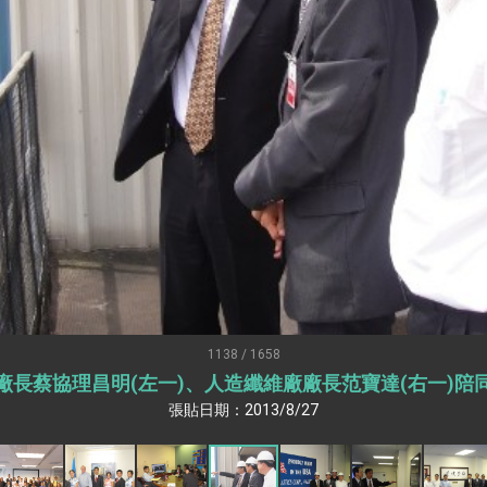
：自由世界 需要台灣，團結合作方能守護繁榮
外交部長林佳龍出席《台灣光華雜誌》50週年慶「見證蛻變，分享世界的光華」開幕
會 說明臺美合作三大戰略方向 盼與民主夥伴共同引領 下一個世代的
訪，闡述印太安全局勢，籲深化台印尼半導體供應鏈合作
臺灣重要合作夥伴
蓋耶哥訪問團
爾基金會」訪問團一行，深化跨大西洋戰略夥伴關係
時間完成「臺美對等貿易協定」簽署
取得有利戰略地位 全力支持「臺美對等貿易協定」簽署
1138 / 1658
廠長蔡協理昌明(左一)、人造纖維廠廠長范寶達(右一)陪
雄厚數位實力，達成固邦榮邦目標
張貼日期：2013/8/27
濟合作策略小組」跨部會會議
度支持「總合外交」與台歐美日關係深化