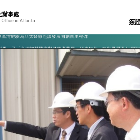
化辦事處
凰城辦事處」，進一步深化台美交流合作
 Office in Atlanta
簽
享臺灣經驗為亞太醫療照護發展開創新里程碑
亮世界」及「台灣智慧醫療與健康產業展」預告短片，向世界展現台灣守
護
簽
有權利走向世界 盼與理念相近國家共同維護國際秩序
行
行國是訪問
結、為國家邁出合作第一步
大歷史性突破 總統強調將以3大面向加速臺灣經濟轉型升級 籲請立
%且不疊加 我輸美2072項產品豁免對等關稅