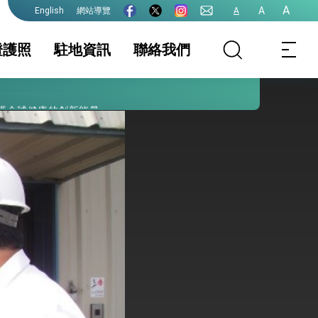
A
A
網站導覽
A
English
證護照
駐地資訊
聯絡我們
護全球健康的創新能量
照
證及入境須知
簽證
駐地基本資料
文件證明
生活資訊
事曆
院全力支持並盡速通過