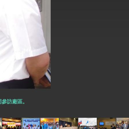
式，期許數位轉 型迎向下個50年
繁榮
同參訪廠區。