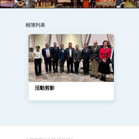
總統主持「守護民主台灣國安行動方案」
相簿列表
變局中 奮起的新臺灣 總統發表國慶演
總統發表執政周年談話 盼面對未來挑戰
賴總統就職演說影片
總統重要談話
外交部重要言論
活動剪影
我國政府將在美國亞利桑納州設立「駐鳳