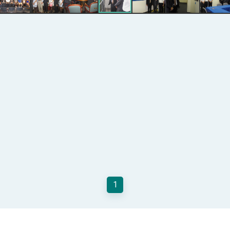
總統以「韌性之島，希望之光」為題發表2026新 年談話
記者會 強調以實力守護台海和平 以決心掌握國家命運
說
 堅持團結 迎風轉型 穩健前行
凰城辦事處」，進一步深化台美交流合作
1